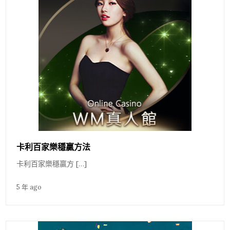
卡利百家樂穩贏方法
卡利百家樂穩贏方 […]
5 年 ago