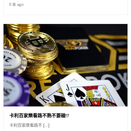
5 年 ago
卡利百家樂看路不熟不要碰!?
卡利百家樂看路不 […]