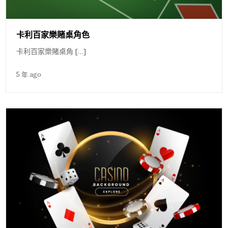
卡利百家樂賭桌角色
卡利百家樂賭桌角 […]
5 年 ago