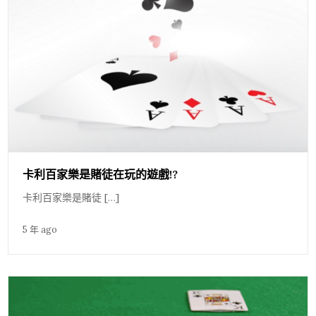
卡利百家樂是賭徒在玩的遊戲!?
卡利百家樂是賭徒 […]
5 年 ago