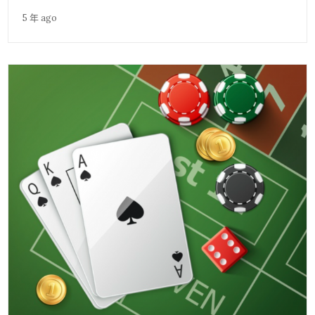
5 年 ago