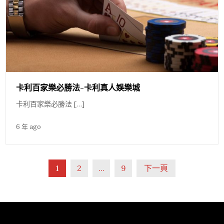
卡利百家樂必勝法-卡利真人娛樂城
卡利百家樂必勝法 […]
6 年 ago
文
1
2
...
9
下一頁
章
分