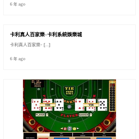
6 年 ago
卡利真人百家樂-卡利系統娛樂城
卡利真人百家樂- […]
6 年 ago