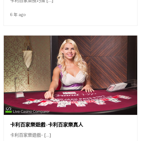
卡利百家樂技巧策 […]
6 年 ago
卡利百家樂遊戲-卡利百家樂真人
卡利百家樂遊戲- […]