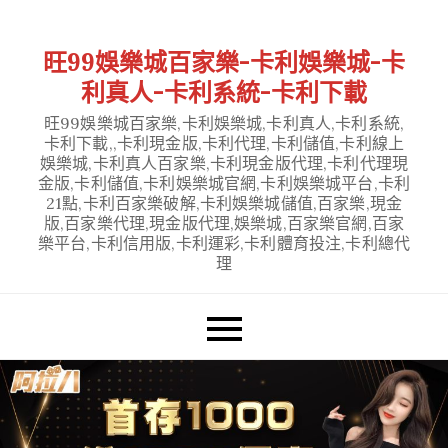
Skip
to
旺99娛樂城百家樂-卡利娛樂城-卡
content
利真人-卡利系統-卡利下載
旺99娛樂城百家樂,卡利娛樂城,卡利真人,卡利系統,
卡利下載,,卡利現金版,卡利代理,卡利儲值,卡利線上
娛樂城,卡利真人百家樂,卡利現金版代理,卡利代理現
金版,卡利儲值,卡利娛樂城官網,卡利娛樂城平台,卡利
21點,卡利百家樂破解,卡利娛樂城儲值,百家樂,現金
版,百家樂代理,現金版代理,娛樂城,百家樂官網,百家
樂平台,卡利信用版,卡利運彩,卡利體育投注,卡利總代
理