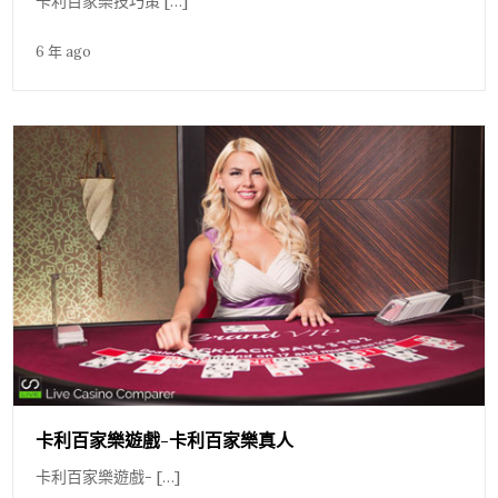
卡利百家樂技巧策 […]
6 年 ago
卡利百家樂遊戲-卡利百家樂真人
卡利百家樂遊戲- […]