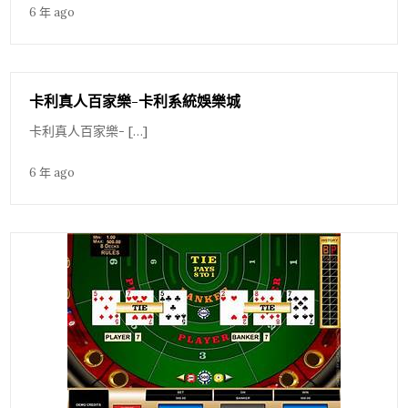
6 年 ago
卡利真人百家樂-卡利系統娛樂城
卡利真人百家樂- […]
6 年 ago