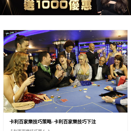
卡利百家樂技巧策略-卡利百家樂技巧下注