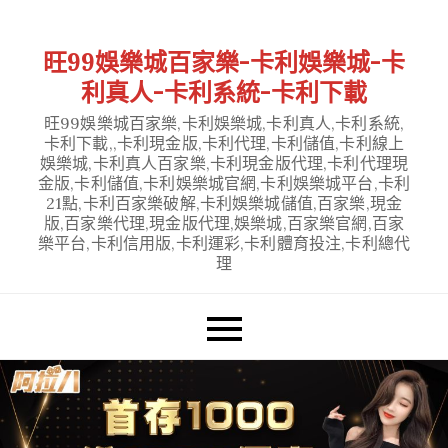
Skip
to
旺99娛樂城百家樂-卡利娛樂城-卡
content
利真人-卡利系統-卡利下載
旺99娛樂城百家樂,卡利娛樂城,卡利真人,卡利系統,
卡利下載,,卡利現金版,卡利代理,卡利儲值,卡利線上
娛樂城,卡利真人百家樂,卡利現金版代理,卡利代理現
金版,卡利儲值,卡利娛樂城官網,卡利娛樂城平台,卡利
21點,卡利百家樂破解,卡利娛樂城儲值,百家樂,現金
版,百家樂代理,現金版代理,娛樂城,百家樂官網,百家
樂平台,卡利信用版,卡利運彩,卡利體育投注,卡利總代
理