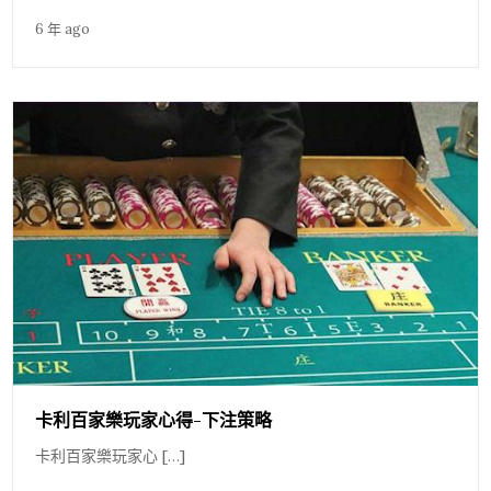
6 年 ago
卡利百家樂玩家心得-下注策略
卡利百家樂玩家心 […]