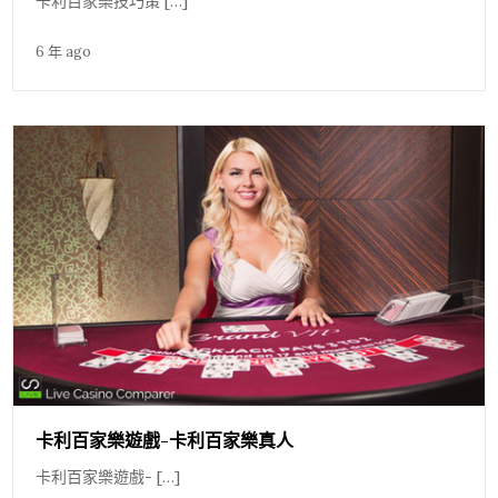
卡利百家樂技巧策 […]
6 年 ago
卡利百家樂遊戲-卡利百家樂真人
卡利百家樂遊戲- […]