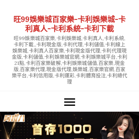
Skip
to
旺99娛樂城百家樂-卡利娛樂城-卡
content
利真人-卡利系統-卡利下載
旺99娛樂城百家樂,卡利娛樂城,卡利真人,卡利系統,
卡利下載,,卡利現金版,卡利代理,卡利儲值,卡利線上
娛樂城,卡利真人百家樂,卡利現金版代理,卡利代理現
金版,卡利儲值,卡利娛樂城官網,卡利娛樂城平台,卡利
21點,卡利百家樂破解,卡利娛樂城儲值,百家樂,現金
版,百家樂代理,現金版代理,娛樂城,百家樂官網,百家
樂平台,卡利信用版,卡利運彩,卡利體育投注,卡利總代
理