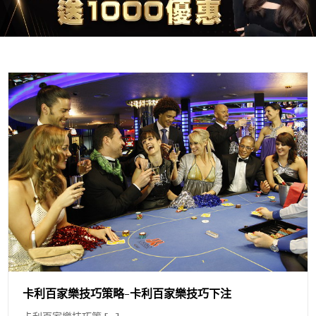
卡利百家樂技巧策略-卡利百家樂技巧下注