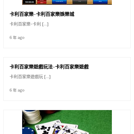
卡利百家樂-卡利百家樂娛樂城
卡利百家樂-卡利 […]
6 年 ago
卡利百家樂遊戲玩法-卡利百家樂遊戲
卡利百家樂遊戲玩 […]
6 年 ago