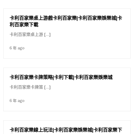
卡利百家樂桌上游戲卡利百家樂|卡利百家樂娛樂城|卡
利百家樂下載
卡利百家樂桌上游 […]
6 年 ago
卡利百家樂卡牌策略|卡利下載|卡利百家樂娛樂城
卡利百家樂卡牌策 […]
6 年 ago
卡利百家樂線上玩法|卡利百家樂娛樂城|卡利百家樂下