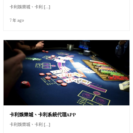
卡利娛樂城、卡利 […]
7 年 ago
卡利娛樂城、卡利系統代理APP
卡利娛樂城、卡利 […]