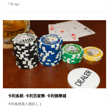
7 年 ago
卡利系統-卡利百家樂-卡利娛樂城
卡利系统真人視訊 […]