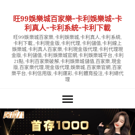
Skip
to
旺99娛樂城百家樂-卡利娛樂城-卡
content
利真人-卡利系統-卡利下載
旺99娛樂城百家樂,卡利娛樂城,卡利真人,卡利系統,
卡利下載,,卡利現金版,卡利代理,卡利儲值,卡利線上
娛樂城,卡利真人百家樂,卡利現金版代理,卡利代理現
金版,卡利儲值,卡利娛樂城官網,卡利娛樂城平台,卡利
21點,卡利百家樂破解,卡利娛樂城儲值,百家樂,現金
版,百家樂代理,現金版代理,娛樂城,百家樂官網,百家
樂平台,卡利信用版,卡利運彩,卡利體育投注,卡利總代
理