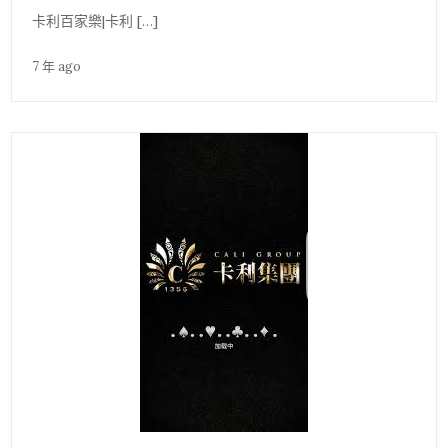
卡利百家樂|卡利 […]
7 年 ago