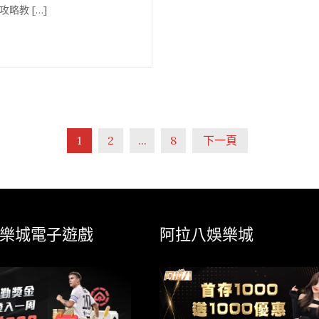
略教 […]
1
2
...
8
下一頁
n娛樂城電子遊戲
阿拉八娛樂城