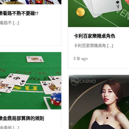
樂看路不熟不要碰!?
路不 […]
卡利百家樂賭桌角色
卡利百家樂賭桌角 […]
5 年 ago
樂金鼎局部算牌的規則
鼎局 […]