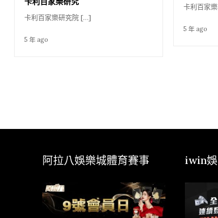
卡利百家樂研究
卡利百家樂攻
卡利百家樂研究院 […]
5 年 ago
5 年 ago
文
章
分
阿拉八娛樂城體育賽事
iwi
頁