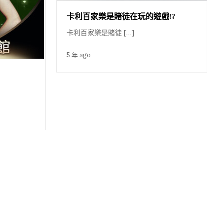
卡利百家樂是賭徒在玩的遊戲!?
卡利百家樂是賭徒 […]
5 年 ago