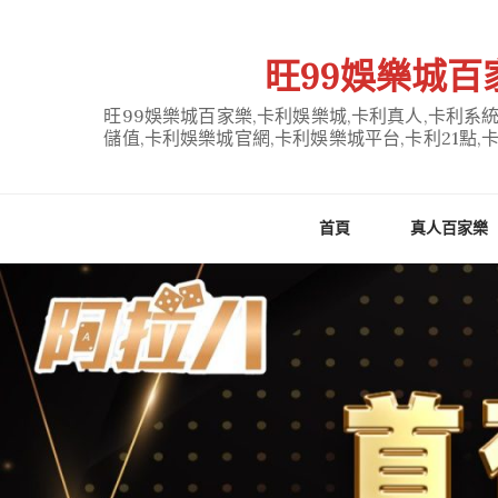
Skip
to
旺99娛樂城百
content
旺99娛樂城百家樂,卡利娛樂城,卡利真人,卡利系統
儲值,卡利娛樂城官網,卡利娛樂城平台,卡利21點,
首頁
真人百家樂