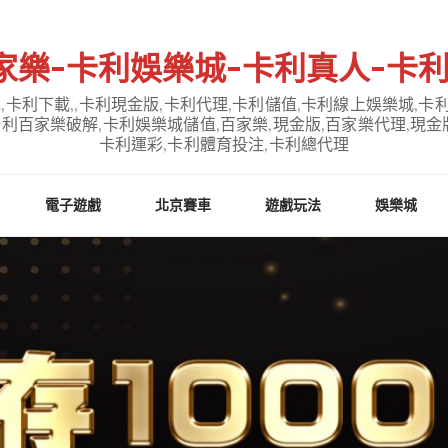
家樂-卡利娛樂城-卡利真人-卡
,卡利下載,,卡利現金版,卡利代理,卡利儲值,卡利線上娛樂城,
卡利百家樂破解,卡利娛樂城儲值,百家樂,現金版,百家樂代理,現金
卡利運彩,卡利體育投注,卡利總代理
電子遊戲
北京賽車
遊戲玩法
娛樂城