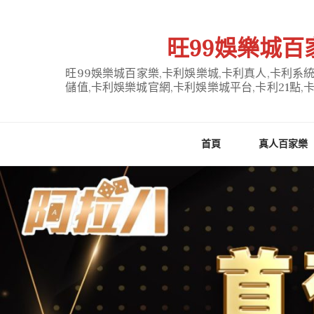
Skip
to
旺99娛樂城百
content
旺99娛樂城百家樂,卡利娛樂城,卡利真人,卡利系統
儲值,卡利娛樂城官網,卡利娛樂城平台,卡利21點,
首頁
真人百家樂