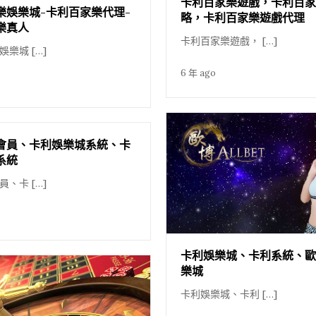
卡利百家樂遊戲，卡利百家
樂娛樂城-卡利百家樂代理-
略，卡利百家樂遊戲代理
樂真人
卡利百家樂遊戲， […]
樂城 […]
6 年 ago
會員、卡利娛樂城系統、卡
系統
、卡 […]
卡利娛樂城、卡利系統、歐
樂城
卡利娛樂城、卡利 […]