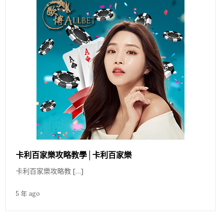
卡利百家樂攻略教學│卡利百家樂
卡利百家樂攻略教 […]
5 年 ago