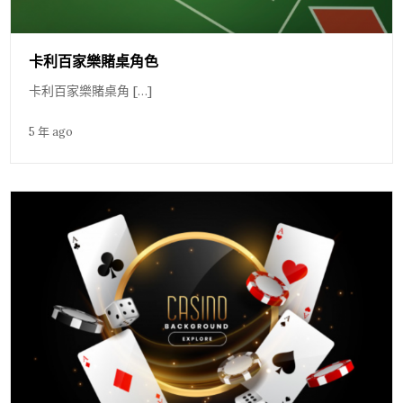
卡利百家樂賭桌角色
卡利百家樂賭桌角 […]
5 年 ago