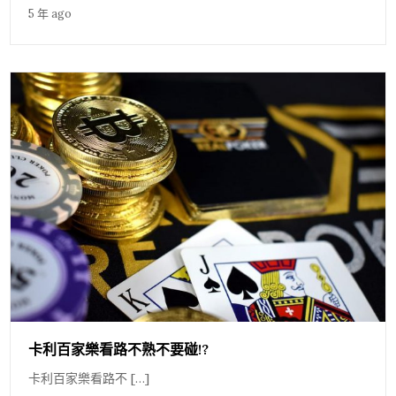
5 年 ago
卡利百家樂看路不熟不要碰!?
卡利百家樂看路不 […]