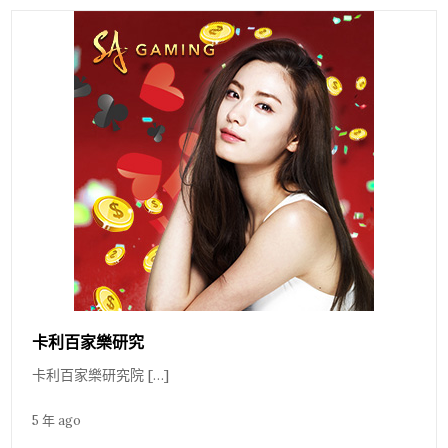
卡利百家樂研究
卡利百家樂研究院 […]
5 年 ago