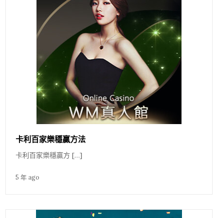
卡利百家樂穩贏方法
卡利百家樂穩贏方 […]
5 年 ago