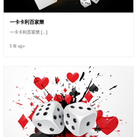
一卡卡利百家樂
一卡卡利百家樂 […]
5 年 ago