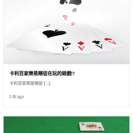
卡利百家樂是賭徒在玩的遊戲!?
卡利百家樂是賭徒 […]
5 年 ago