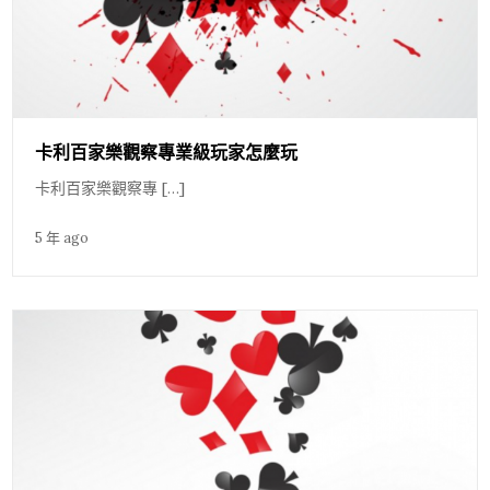
卡利百家樂觀察專業級玩家怎麼玩
卡利百家樂觀察專 […]
5 年 ago