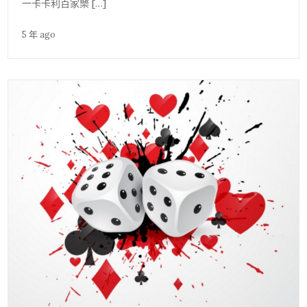
一卡卡利百家樂 […]
5 年 ago