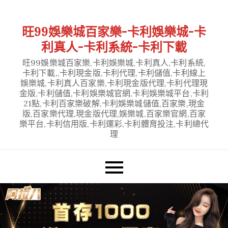
Skip
to
旺99娛樂城百家樂-卡利娛樂城-卡
content
利真人-卡利系統-卡利下載
旺99娛樂城百家樂,卡利娛樂城,卡利真人,卡利系統,
卡利下載,,卡利現金版,卡利代理,卡利儲值,卡利線上
娛樂城,卡利真人百家樂,卡利現金版代理,卡利代理現
金版,卡利儲值,卡利娛樂城官網,卡利娛樂城平台,卡利
21點,卡利百家樂破解,卡利娛樂城儲值,百家樂,現金
版,百家樂代理,現金版代理,娛樂城,百家樂官網,百家
樂平台,卡利信用版,卡利運彩,卡利體育投注,卡利總代
理