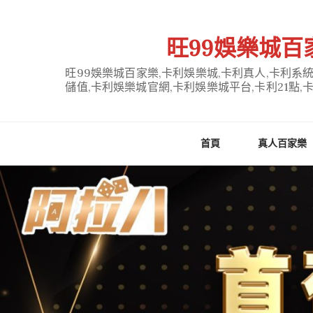
Skip
to
旺99娛樂城百
content
旺99娛樂城百家樂,卡利娛樂城,卡利真人,卡利系統
儲值,卡利娛樂城官網,卡利娛樂城平台,卡利21點,
首頁
真人百家樂