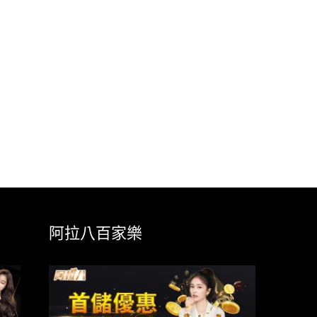
阿拉八百家樂