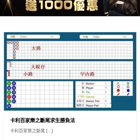
卡利百家樂之斷尾求生勝負法
卡利百家樂之斷尾 […]