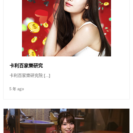
卡利百家樂研究
卡利百家樂研究院 […]
5 年 ago