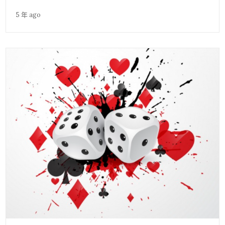
5 年 ago