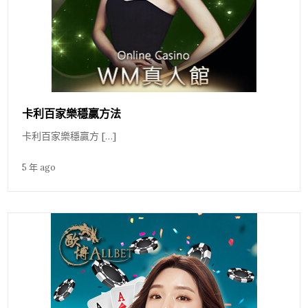
卡利百家樂穩贏方法
卡利百家樂穩贏方 […]
5 年 ago