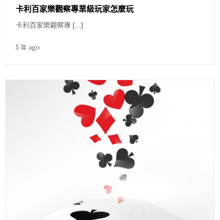
卡利百家樂觀察專業級玩家怎麼玩
卡利百家樂觀察專 […]
5 年 ago