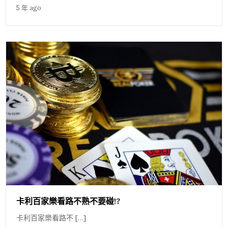
5 年 ago
卡利百家樂看路不熟不要碰!?
卡利百家樂看路不 […]