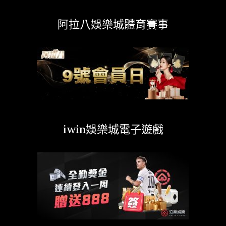
頁
阿拉八娛樂城體育賽事
iwin娛樂城電子遊戲