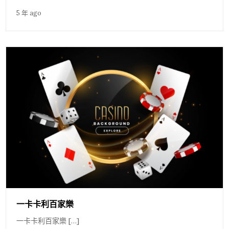
5 年 ago
一卡卡利百家樂
一卡卡利百家樂 […]