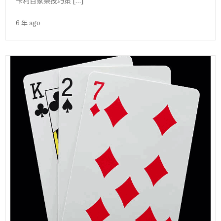
卡利百家樂技巧策 […]
6 年 ago