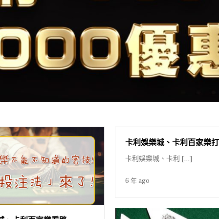
卡利娛樂城、卡利百家樂打
卡利娛樂城、卡利 […]
6 年 ago