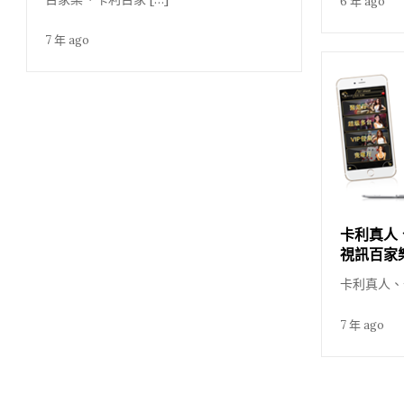
6 年 ago
7 年 ago
卡利真人
視訊百家
卡利真人、卡
7 年 ago