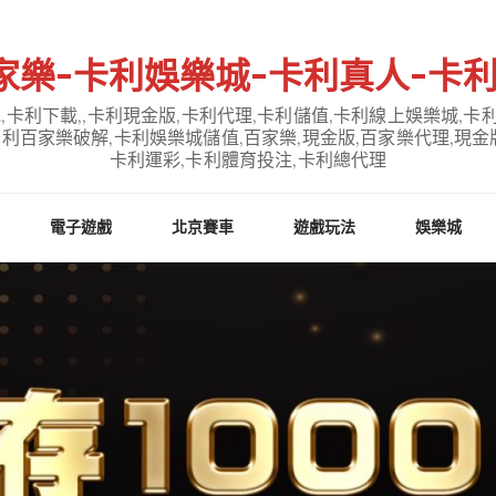
家樂-卡利娛樂城-卡利真人-卡
,卡利下載,,卡利現金版,卡利代理,卡利儲值,卡利線上娛樂城,
卡利百家樂破解,卡利娛樂城儲值,百家樂,現金版,百家樂代理,現金
卡利運彩,卡利體育投注,卡利總代理
電子遊戲
北京賽車
遊戲玩法
娛樂城