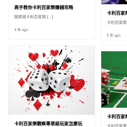
高手教你卡利百家樂賺錢攻略
卡利百家
娛樂城卡利百家樂 […]
卡利百家樂看
4 年 ago
5 年 ago
卡利百家
卡利百家樂觀察專業級玩家怎麼玩
卡利百家樂金