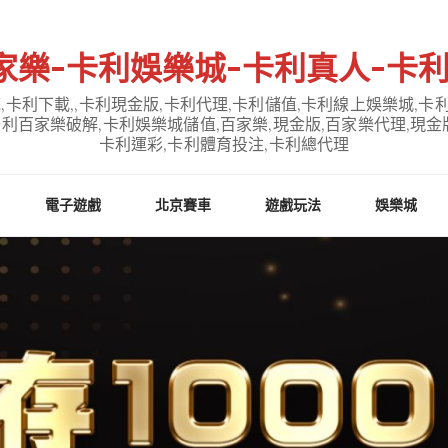
家樂-卡利娛樂城-卡利真人-卡
,卡利下載,,卡利現金版,卡利代理,卡利儲值,卡利線上娛樂城,
卡利百家樂破解,卡利娛樂城儲值,百家樂,現金版,百家樂代理,現金
卡利運彩,卡利體育投注,卡利總代理
電子遊戲
北京賽車
遊戲玩法
娛樂城