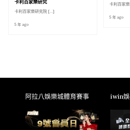
卡利百家樂研究
卡利百家樂攻
卡利百家樂研究院 […]
5 年 ago
5 年 ago
文
章
分
阿拉八娛樂城體育賽事
iwi
頁