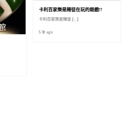
卡利百家樂是賭徒在玩的遊戲!?
卡利百家樂是賭徒 […]
5 年 ago