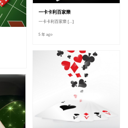
一卡卡利百家樂
一卡卡利百家樂 […]
5 年 ago