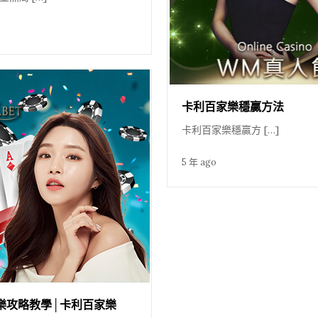
卡利百家樂穩贏方法
卡利百家樂穩贏方 […]
5 年 ago
樂攻略教學│卡利百家樂