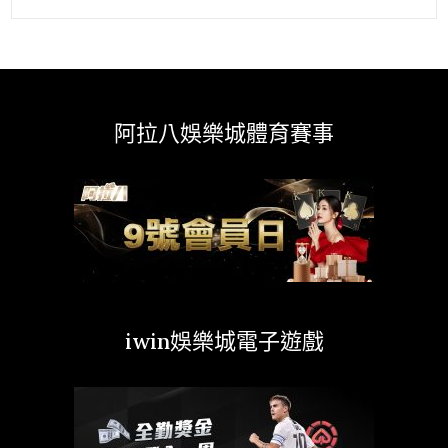
阿拉八娛樂城體育賽事
iwin娛樂城電子遊戲