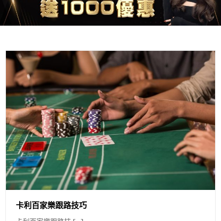
卡利百家樂跟路技巧