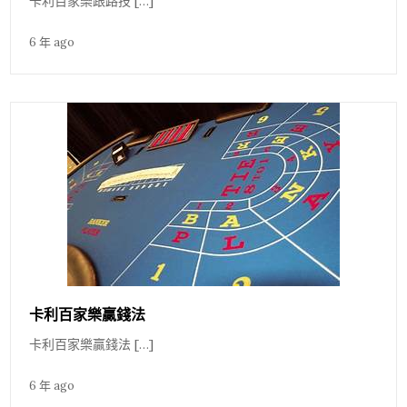
卡利百家樂跟路技 […]
6 年 ago
卡利百家樂贏錢法
卡利百家樂贏錢法 […]
6 年 ago