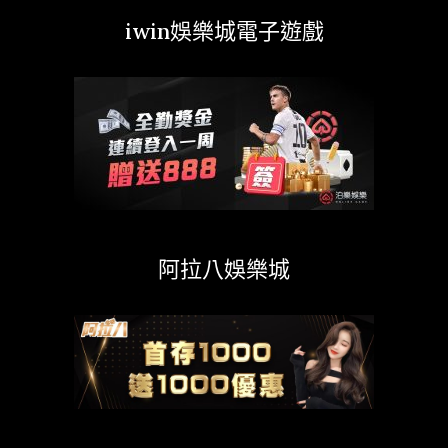
iwin娛樂城電子遊戲
阿拉八娛樂城