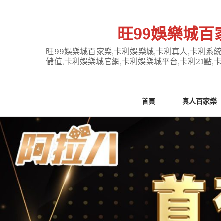
Skip
to
旺99娛樂城百
content
旺99娛樂城百家樂,卡利娛樂城,卡利真人,卡利系統
儲值,卡利娛樂城官網,卡利娛樂城平台,卡利21點,
首頁
真人百家樂