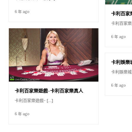
6 年 ago
卡利百家
卡利百家樂跟
6 年 ago
卡利娛樂
卡利娛樂城、
6 年 ago
卡利百家樂遊戲-卡利百家樂真人
卡利百家樂遊戲- […]
6 年 ago