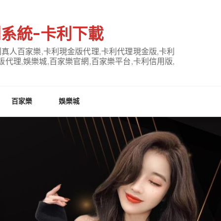
利系統-卡利下載
卡利真人百家樂,卡利現金版代理,卡利代理現金版,卡利
版代理,娛樂城,百家樂官網,百家樂平台,卡利信用版,
百家樂
娛樂城