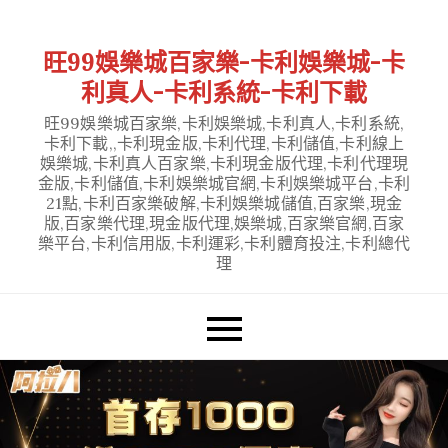
Skip
to
旺99娛樂城百家樂-卡利娛樂城-卡
content
利真人-卡利系統-卡利下載
旺99娛樂城百家樂,卡利娛樂城,卡利真人,卡利系統,
卡利下載,,卡利現金版,卡利代理,卡利儲值,卡利線上
娛樂城,卡利真人百家樂,卡利現金版代理,卡利代理現
金版,卡利儲值,卡利娛樂城官網,卡利娛樂城平台,卡利
21點,卡利百家樂破解,卡利娛樂城儲值,百家樂,現金
版,百家樂代理,現金版代理,娛樂城,百家樂官網,百家
樂平台,卡利信用版,卡利運彩,卡利體育投注,卡利總代
理