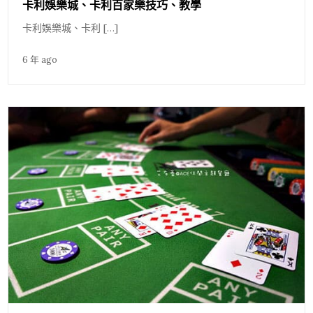
卡利娛樂城、卡利百家樂技巧、教學
卡利娛樂城、卡利 […]
6 年 ago