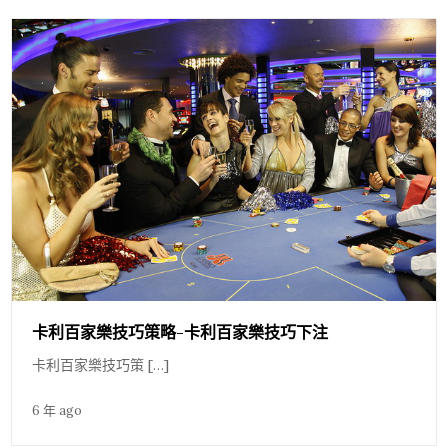
卡利百家樂技巧策略-卡利百家樂技巧下注
卡利百家樂技巧策 […]
6 年 ago