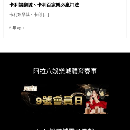
卡利娛樂城、卡利百家樂必贏打法
卡利娛樂城、卡利 […]
6 年 ago
阿拉八娛樂城體育賽事