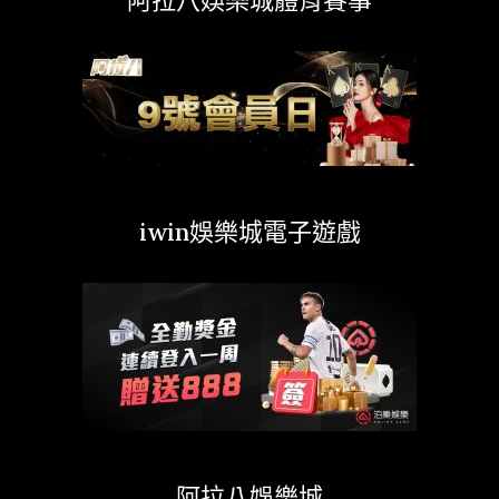
阿拉八娛樂城體育賽事
iwin娛樂城電子遊戲
阿拉八娛樂城