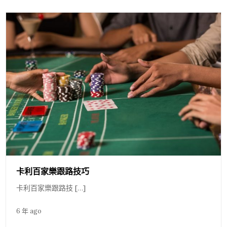
卡利百家樂跟路技巧
卡利百家樂跟路技 […]
6 年 ago