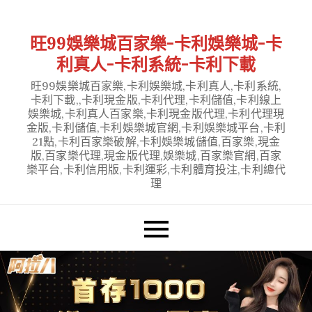
Skip
to
旺99娛樂城百家樂-卡利娛樂城-卡
content
利真人-卡利系統-卡利下載
旺99娛樂城百家樂,卡利娛樂城,卡利真人,卡利系統,
卡利下載,,卡利現金版,卡利代理,卡利儲值,卡利線上
娛樂城,卡利真人百家樂,卡利現金版代理,卡利代理現
金版,卡利儲值,卡利娛樂城官網,卡利娛樂城平台,卡利
21點,卡利百家樂破解,卡利娛樂城儲值,百家樂,現金
版,百家樂代理,現金版代理,娛樂城,百家樂官網,百家
樂平台,卡利信用版,卡利運彩,卡利體育投注,卡利總代
理