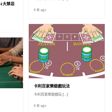
4大禁忌
6 年 ago
卡利百家樂遊戲玩法
卡利百家樂遊戲玩 […]
6 年 ago