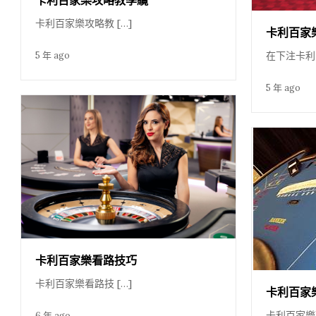
卡利百家樂攻略教 […]
卡利百家
5 年 ago
在下注卡利百
5 年 ago
卡利百家樂看路技巧
卡利百家樂看路技 […]
卡利百家
卡利百家樂贏
6 年 ago