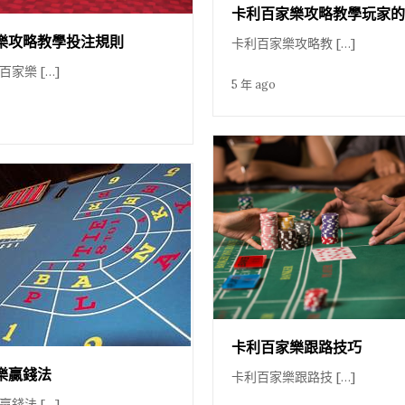
卡利百家樂攻略教學玩家的
樂攻略教學投注規則
卡利百家樂攻略教 […]
家樂 […]
5 年 ago
卡利百家樂跟路技巧
樂贏錢法
卡利百家樂跟路技 […]
錢法 […]