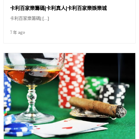
卡利百家樂籌碼|卡利真人|卡利百家樂娛樂城
卡利百家樂籌碼| […]
7 年 ago