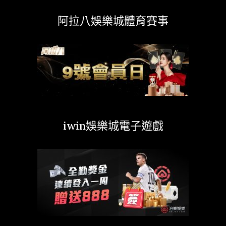
頁
阿拉八娛樂城體育賽事
iwin娛樂城電子遊戲