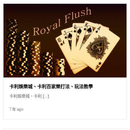
卡利娛樂城、卡利百家樂打法、玩法教學
卡利娛樂城、卡利 […]
7 年 ago