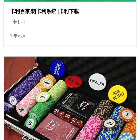
卡利百家樂|卡利系統 |卡利下載
卡 […]
7 年 ago