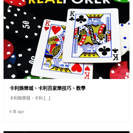
卡利娛樂城、卡利百家樂技巧、教學
卡利娛樂城、卡利 […]
6 年 ago