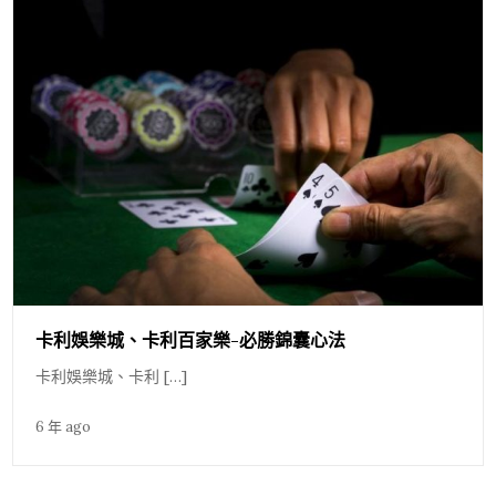
卡利娛樂城、卡利百家樂-必勝錦囊心法
卡利娛樂城、卡利 […]
6 年 ago