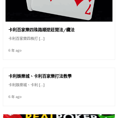
卡利百家樂四珠路順逆莊閒法/纜法
卡利百家樂四株打 […]
6 年 ago
卡利娛樂城、卡利百家樂打法教學
卡利娛樂城、卡利 […]
6 年 ago