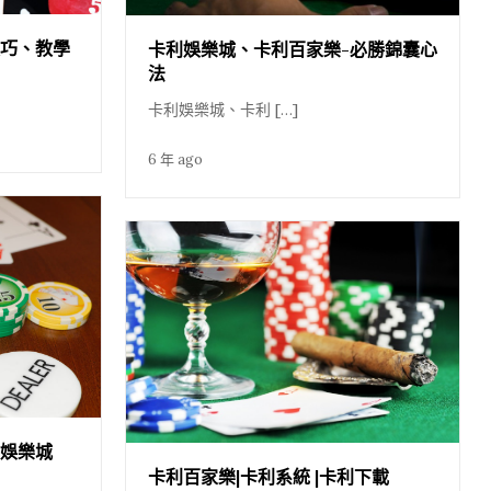
巧、教學
卡利娛樂城、卡利百家樂-必勝錦囊心
法
卡利娛樂城、卡利 […]
6 年 ago
利娛樂城
卡利百家樂|卡利系統 |卡利下載