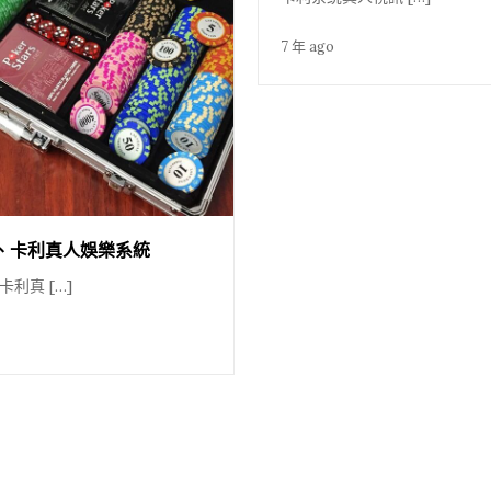
7 年 ago
、卡利真人娛樂系統
利真 […]