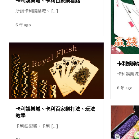
卡利娛樂城、卡利百家樂看路
所謂卡利娛樂城、 […]
6 年 ago
卡利娛樂
卡利娛樂城、
6 年 ago
卡利娛樂城、卡利百家樂打法、玩法
教學
卡利娛樂城、卡利 […]