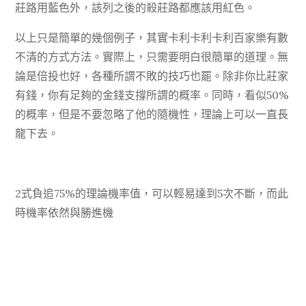
莊路用藍色外，該列之後的殺莊路都應該用紅色。
以上只是簡單的幾個例子，其實卡利卡利卡利百家樂有數
不清的方式方法。實際上，只需要明白很簡單的道理。無
論是倍投也好，各種所謂不敗的技巧也罷。除非你比莊家
有錢，你有足夠的金錢支撐所謂的概率。同時，看似50%
的概率，但是不要忽略了他的隨機性，理論上可以一直長
龍下去。
2式負追75%的理論機率值，可以輕易達到5次不斷，而此
時機率依然與勝進機