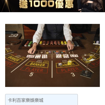
卡利百家樂娛樂城