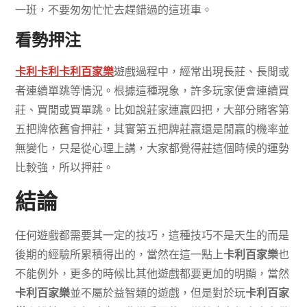
一班，不要匆匆忙忙去趕錯過的這班車。
看勢押注
卡利卡利卡利百家樂
遊戲過程中，經常出現長莊、長閒或
者連續單跳等情況。根據這種現象，許多玩家便會連續買
莊、買閒或買單跳。比如說莊家連贏四把，大部分賭客第
五把牌依舊會押莊，其實第五把牌莊贏還是閒贏的機率並
無變化，只是從心理上講，大家都覺得莊這個時候的運勢
比較強，所以押莊。
結論
任何遊戲都需要其一定的技巧，這種技巧不是天生的而是
後期的經驗所累積得出的，當然在這一點上
卡利百家樂
也
不能例外，更多的時候比其他遊戲都要更加的明顯，當然
卡利百家樂
並不屬於益智類的遊戲，但是對於玩
卡利百家