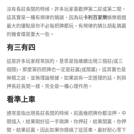
沒有長莊長閒的時候，許多玩家喜歡押第二莊或第二閒，
這其實是一種有規律的猜謎，因為玩
卡利百家樂
娛樂遊戲
最大的優點是你不必每把牌都玩，有規律的猜比胡亂猜贏
的機會還是要大一些。
有三有四
這是許多玩家經常說的，意思是指連續出現三個莊(或三
個閒)，那麼第四把牌也一定是莊贏(或閒贏)，這其實也是
無稽之談，並無理論根據，如果說有一定道理的話，則與
押長莊長閒一樣，完全是一種心理作用。
看準上車
通常是指出現長莊長閒的時候，前面幾把牌你都沒押，中
間插入，結果剛好這一手跳牌，你押莊，結果閒贏，你押
閒，結果莊贏。因此如果你錯過了這班車，最好耐心等下