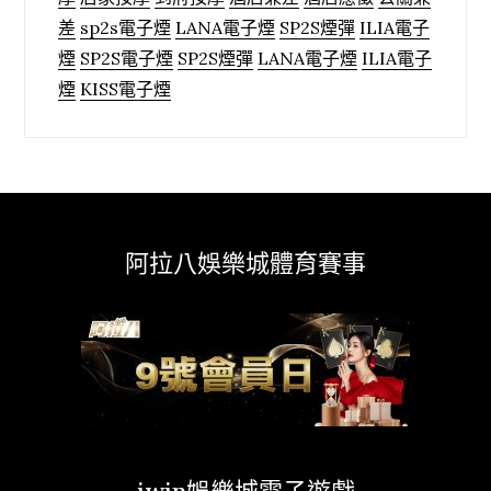
差
sp2s電子煙
LANA電子煙
SP2S煙彈
ILIA電子
煙
SP2S電子煙
SP2S煙彈
LANA電子煙
ILIA電子
煙
KISS電子煙
阿拉八娛樂城體育賽事