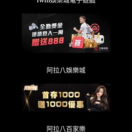
iwin娛樂城電子遊戲
阿拉八娛樂城
阿拉八百家樂