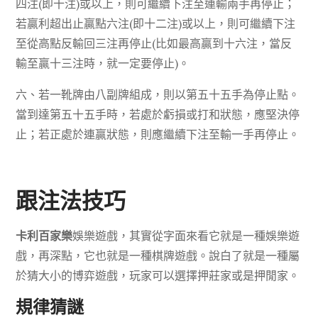
四注(即十注)或以上，則可繼續下注至連輸兩手再停止；
若贏利超出止贏點六注(即十二注)或以上，則可繼續下注
至從高點反輸回三注再停止(比如最高贏到十六注，當反
輸至贏十三注時，就一定要停止)。
六、若一靴牌由八副牌組成，則以第五十五手為停止點。
當到達第五十五手時，若處於虧損或打和狀態，應堅決停
止；若正處於連贏狀態，則應繼續下注至輸一手再停止。
跟注法技巧
卡利百家樂
娛樂遊戲，其實從字面來看它就是一種娛樂遊
戲，再深點，它也就是一種棋牌遊戲。說白了就是一種屬
於猜大小的博弈遊戲，玩家可以選擇押莊家或是押閒家。
規律猜謎