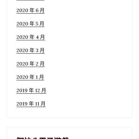
2020 年 6 月
2020 年 5 月
2020 年 4 月
2020 年 3 月
2020 年 2 月
2020 年 1 月
2019 年 12 月
2019 年 11 月