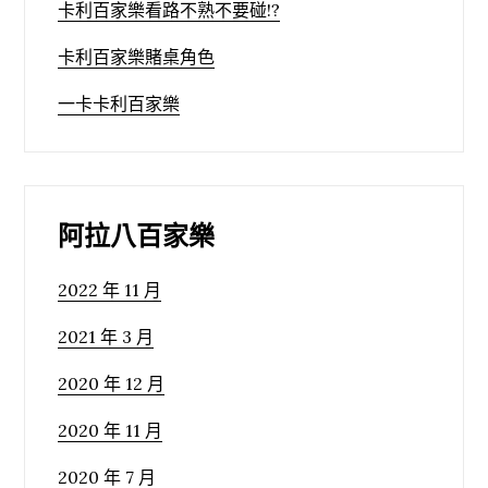
卡利百家樂看路不熟不要碰!?
卡利百家樂賭桌角色
一卡卡利百家樂
阿拉八百家樂
2022 年 11 月
2021 年 3 月
2020 年 12 月
2020 年 11 月
2020 年 7 月