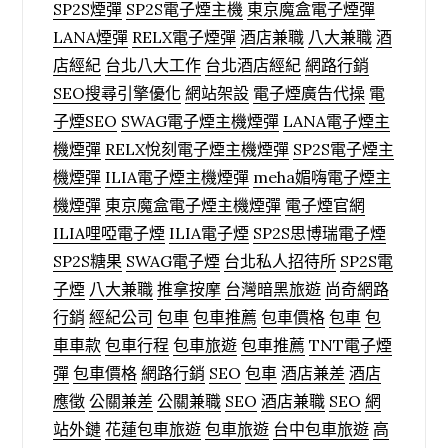
SP2S煙彈
SP2S電子煙主機
東京魔盒電子煙彈
LANA煙彈
RELX電子煙彈
酒店兼職
八大兼職
酒
店經紀
台北八大工作
台北酒店經紀
網路行銷
SEO搜尋引擎優化
網站架設
電子煙廣告代操
電
子煙SEO
SWAG電子煙主機煙彈
LANA電子煙主
機煙彈
RELX悅刻電子煙主機煙彈
SP2S電子煙主
機煙彈
ILIA電子煙主機煙彈
meha媚嗨電子煙主
機煙彈
東京魔盒電子煙主機煙彈
電子煙官網
ILIA哩啞電子煙
ILIA電子煙
SP2S思博瑞電子煙
SP2S糖果
SWAG電子煙
台北私人招待所
SP2S電
子煙
八大兼職
推拿按摩
台灣暗黑旅遊
尚奇網路
行銷
經紀公司
包車
包車推薦
包車價格
包車
包
車車款
包車行程
包車旅遊
包車推薦
TNT電子煙
彈
包車價格
網路行銷
SEO
包車
酒店兼差
酒店
應徵
公關兼差
公關兼職
SEO
酒店兼職
SEO
網
站外鏈
花蓮包車旅遊
包車旅遊
台中包車旅遊
高