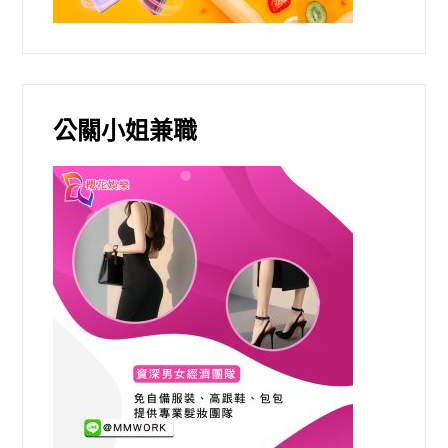
公關小姐兼職