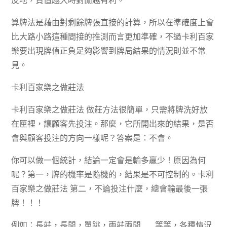
算牌法是藉由對剩餘牌張直接的計算，所以在準確度上會
比大路小路這種間接的推測而言更加準確，不過卡利百家
樂要出現牌值正負足夠影響到牌局結果的情況則並不常
見。
卡利百家樂之做莊法
卡利百家樂之做莊法 做莊方法很簡單，只需將牌洗好放
在匣裡，讓顧客先投注。那麼，它所開出來的結果，是否
會與顧客投注的方向一樣呢？答案是：不會。
你可以做一個統計，結論一定會是輸多贏少！原因為何
呢？第一，牌的機率是隨機的，結果是不可控制的。卡利
百家樂之做莊法 第二，不論投注什麼，總會輸最後一張
牌！！！
例如：長莊，長閒，單跳，兩莊兩閒…….等等，各種情況