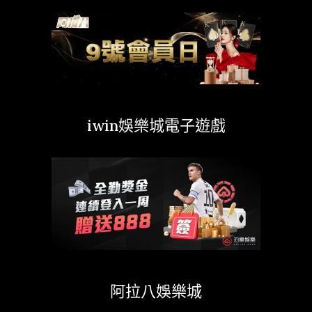
iwin娛樂城電子遊戲
阿拉八娛樂城