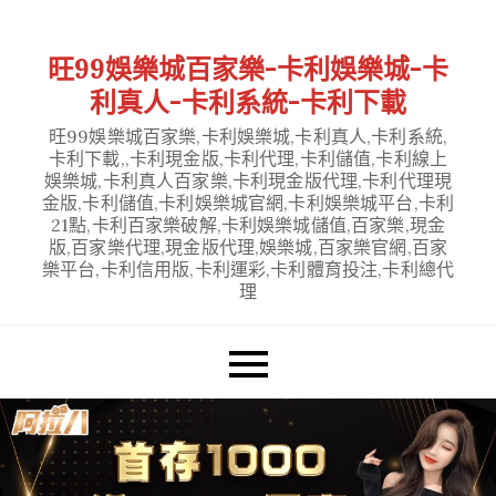
Skip
to
旺99娛樂城百家樂-卡利娛樂城-卡
content
利真人-卡利系統-卡利下載
旺99娛樂城百家樂,卡利娛樂城,卡利真人,卡利系統,
卡利下載,,卡利現金版,卡利代理,卡利儲值,卡利線上
娛樂城,卡利真人百家樂,卡利現金版代理,卡利代理現
金版,卡利儲值,卡利娛樂城官網,卡利娛樂城平台,卡利
21點,卡利百家樂破解,卡利娛樂城儲值,百家樂,現金
版,百家樂代理,現金版代理,娛樂城,百家樂官網,百家
樂平台,卡利信用版,卡利運彩,卡利體育投注,卡利總代
理