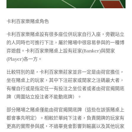
卡利百家樂賭桌角色
卡利百家樂賭桌設有很多座位供玩家自行入座，旁觀站立
的人同時也可進行下注，屬於賭場中很容易參與的一種博
弈遊戲。卡利百家樂賭桌上設有莊家(Banker)與閒家
(Player)各一方。
比較特別的是，卡利百家樂莊家並非一定是由荷官擔任，
坐在賭桌上的玩家，其中下注莊家或閒家之注碼最大者，
有權自行或是指定任一有投注之坐位者或者由荷官揭開底
牌（周圍站立投注者不能動底牌）。
部分賭場之賭桌僅能由荷官揭開底牌（這些在該張賭桌上
都會事先明定）。相較於單純下注者，負責開牌的玩家有
更高的實際參與感，不過畢竟會影響到輸贏以及其他玩家