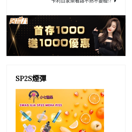
導
卡利百家樂看路不熟不要碰!?
覽
SP2S煙彈