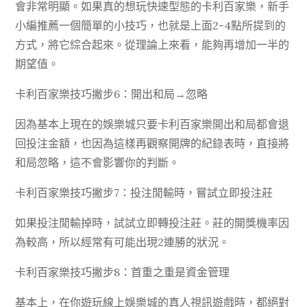
會非常明顯。如果真的想玩快速型態的卡利百家樂，新手
小編推薦一個簡單的小技巧，也就是上面2-4點所提到的
方式，將它綜合起來。從理論上來看，能夠再增加一半的
期望值。
卡利百家樂技巧撇步6：開出和局→忽略
因為基本上現在的娛樂城只要卡利百家樂開出和局都會退
回投注金額，也因為這樣再觀察開牌的紀錄表時，直接將
和局忽略，這不會影響你的判斷。
卡利百家樂技巧撇步7：投注閒輸時，嘗試立即投注莊
如果投注閒輸掉時，試試立即轉投注莊。莊的開獎機率因
為較高，所以經常有可能出現2連勝的狀況。
卡利百家樂技巧撇步8：首重之重是資金管理
基本上，在你遊玩線上娛樂城的真人視訊遊戲時，都絕對