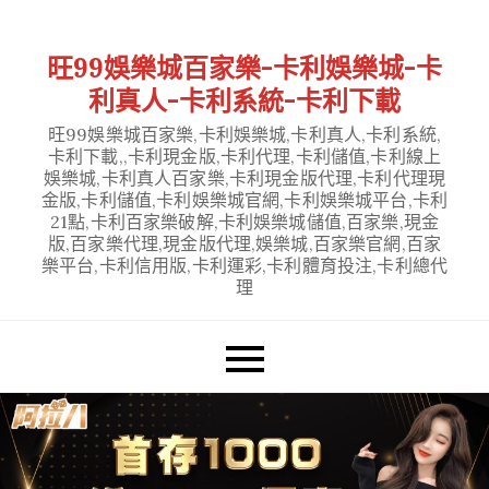
Skip
to
旺99娛樂城百家樂-卡利娛樂城-卡
content
利真人-卡利系統-卡利下載
旺99娛樂城百家樂,卡利娛樂城,卡利真人,卡利系統,
卡利下載,,卡利現金版,卡利代理,卡利儲值,卡利線上
娛樂城,卡利真人百家樂,卡利現金版代理,卡利代理現
金版,卡利儲值,卡利娛樂城官網,卡利娛樂城平台,卡利
21點,卡利百家樂破解,卡利娛樂城儲值,百家樂,現金
版,百家樂代理,現金版代理,娛樂城,百家樂官網,百家
樂平台,卡利信用版,卡利運彩,卡利體育投注,卡利總代
理