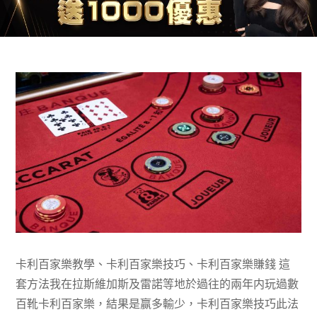
卡利百家樂教學、卡利百家樂技巧、卡利百家樂賺錢 這
套方法我在拉斯維加斯及雷諾等地於過往的兩年内玩過數
百靴卡利百家樂，結果是赢多輸少，卡利百家樂技巧此法