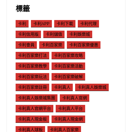
子
標籤
遊
戲
卡利
卡利APP
卡利下載
卡利代理
卡利信用版
卡利儲值
卡利娛樂城
卡利會員
卡利百家樂
卡利百家樂優惠
卡利百家樂打法
卡利百家樂攻略
卡利百家樂教學
卡利百家樂活動
卡利百家樂玩法
卡利百家樂破解
卡利百家樂註冊
卡利真人
卡利真人娛樂城
卡利真人娛樂城集團
卡利真人官網
卡利真人官網平台
卡利真人平台
卡利真人現金板
卡利真人現金網
卡利真人球板
卡利真人百家樂