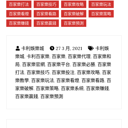
百家樂打法
百家樂技巧
百家樂攻略
百家樂玩法
百家樂看燈
百家樂看路
百家樂破解
百家樂策略
百家樂賺錢
百家樂贏錢
百家樂預測
27 3 月, 2021
卡利娛
樂城
,
卡利百家樂
,
百家樂
,
百家樂代理
,
百家樂和
局
,
百家樂官網
,
百家樂平台
,
百家樂必勝
,
百家樂
打法
,
百家樂技巧
,
百家樂投注
,
百家樂攻略
,
百家
樂教學
,
百家樂玩法
,
百家樂看燈
,
百家樂看路
,
百
家樂破解
,
百家樂策略
,
百家樂系統
,
百家樂賺錢
,
百家樂贏錢
,
百家樂預測