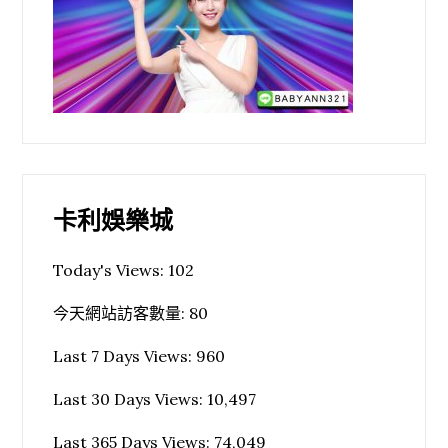
卡利娛樂城
Today's Views:
102
今天網站訪客數量:
80
Last 7 Days Views:
960
Last 30 Days Views:
10,497
Last 365 Days Views:
74,049