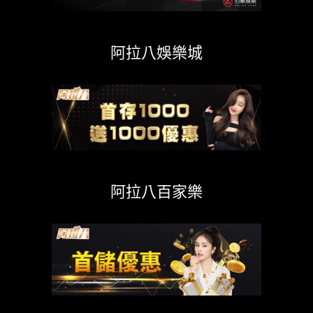
阿拉八娛樂城
阿拉八百家樂