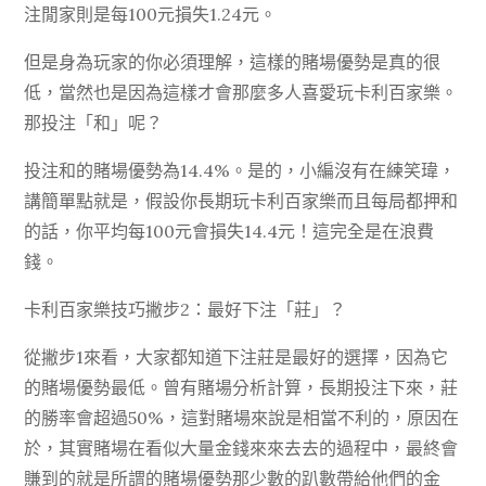
注閒家則是每100元損失1.24元。
但是身為玩家的你必須理解，這樣的賭場優勢是真的很
低，當然也是因為這樣才會那麼多人喜愛玩卡利百家樂。
那投注「和」呢？
投注和的賭場優勢為14.4%。是的，小編沒有在練笑瑋，
講簡單點就是，假設你長期玩卡利百家樂而且每局都押和
的話，你平均每100元會損失14.4元！這完全是在浪費
錢。
卡利百家樂技巧撇步2：最好下注「莊」？
從撇步1來看，大家都知道下注莊是最好的選擇，因為它
的賭場優勢最低。曾有賭場分析計算，長期投注下來，莊
的勝率會超過50%，這對賭場來說是相當不利的，原因在
於，其實賭場在看似大量金錢來來去去的過程中，最終會
賺到的就是所謂的賭場優勢那少數的趴數帶給他們的金