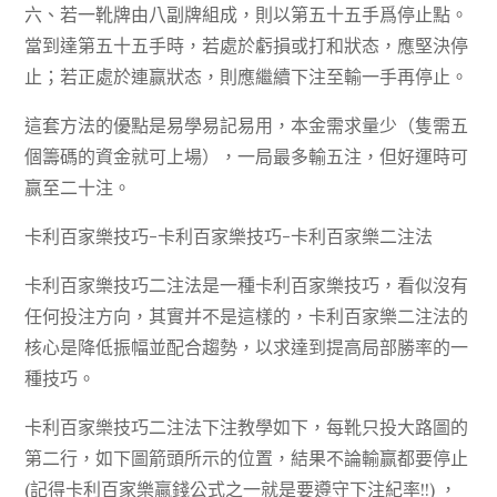
六、若一靴牌由八副牌組成，則以第五十五手爲停止點。
當到達第五十五手時，若處於虧損或打和狀态，應堅決停
止；若正處於連赢狀态，則應繼續下注至輸一手再停止。
這套方法的優點是易學易記易用，本金需求量少（隻需五
個籌碼的資金就可上場），一局最多輸五注，但好運時可
赢至二十注。
卡利百家樂技巧-卡利百家樂技巧-卡利百家樂二注法
卡利百家樂技巧二注法是一種卡利百家樂技巧，看似沒有
任何投注方向，其實并不是這樣的，卡利百家樂二注法的
核心是降低振幅並配合趨勢，以求達到提高局部勝率的一
種技巧。
卡利百家樂技巧二注法下注教學如下，每靴只投大路圖的
第二行，如下圖箭頭所示的位置，結果不論輸赢都要停止
(記得卡利百家樂贏錢公式之一就是要遵守下注紀率!!) ，