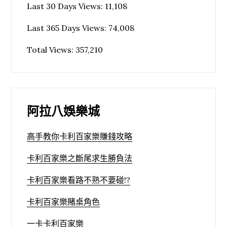
Last 30 Days Views:
11,108
Last 365 Days Views:
74,008
Total Views:
357,210
阿拉八娛樂城
高手教你卡利百家樂賺錢攻略
卡利百家樂之斷尾求生勝負法
卡利百家樂看路不熟不要碰!?
卡利百家樂賭桌角色
一卡卡利百家樂