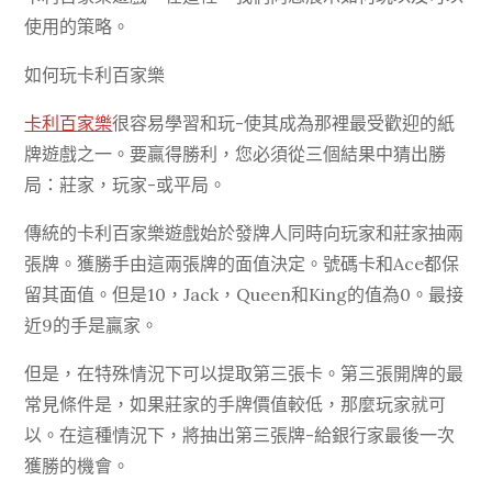
使用的策略。
如何玩卡利百家樂
卡利百家樂
很容易學習和玩-使其成為那裡最受歡迎的紙
牌遊戲之一。要贏得勝利，您必須從三個結果中猜出勝
局：莊家，玩家-或平局。
傳統的卡利百家樂遊戲始於發牌人同時向玩家和莊家抽兩
張牌。獲勝手由這兩張牌的面值決定。號碼卡和Ace都保
留其面值。但是10，Jack，Queen和King的值為0。最接
近9的手是贏家。
但是，在特殊情況下可以提取第三張卡。第三張開牌的最
常見條件是，如果莊家的手牌價值較低，那麼玩家就可
以。在這種情況下，將抽出第三張牌-給銀行家最後一次
獲勝的機會。