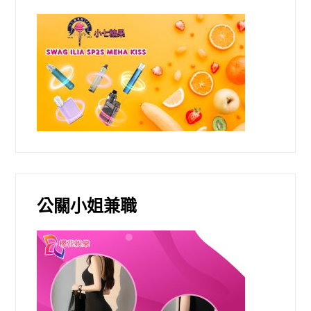
公關小姐兼職