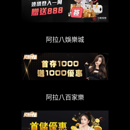
阿拉八娛樂城
阿拉八百家樂