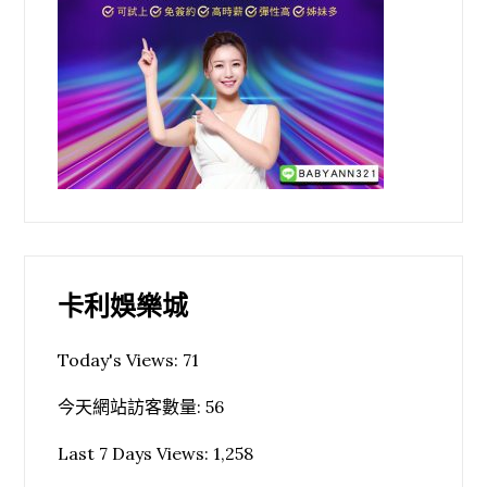
卡利娛樂城
Today's Views:
71
今天網站訪客數量:
56
Last 7 Days Views:
1,258