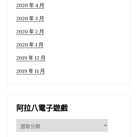
2020 年 4 月
2020 年 3 月
2020 年 2 月
2020 年 1 月
2019 年 12 月
2019 年 11 月
阿拉八電子遊戲
阿
拉