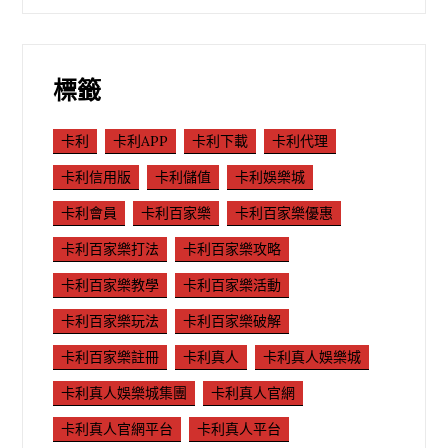
八
電
子
標籤
遊
戲
卡利
卡利APP
卡利下載
卡利代理
卡利信用版
卡利儲值
卡利娛樂城
卡利會員
卡利百家樂
卡利百家樂優惠
卡利百家樂打法
卡利百家樂攻略
卡利百家樂教學
卡利百家樂活動
卡利百家樂玩法
卡利百家樂破解
卡利百家樂註冊
卡利真人
卡利真人娛樂城
卡利真人娛樂城集團
卡利真人官網
卡利真人官網平台
卡利真人平台