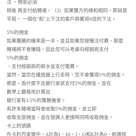
注 ，佣金必須
稍後 再支付給賭場。（3）如果雙方的總和相同，那就是
平局， 一個在“和”上下注的客戶將獲得8倍的下注。
5％的佣金
如果獲勝的機率是一半，並且如果您按賭注付費，那麼
賭場將不會賺錢，因此您可以考慮向經銷商支付
5％的佣金
，支付經銷商的薪水並支付電費。
當然，當您在播放器上行走時，您不會獲得5％的佣金。
那麼，為什麼不走銀行家就支付5％的佣金，並在
數學上嚴格地計算出
銀行家有1.5％的獲勝機會。
有許多賭場當時會收取5％的佣金，並立即
收取全部佣金，並在發牌人更換時同時收取佣金。
卡上的號碼
在卡利百家樂中，A計為1、10，J，Q和K計為0，紙牌按