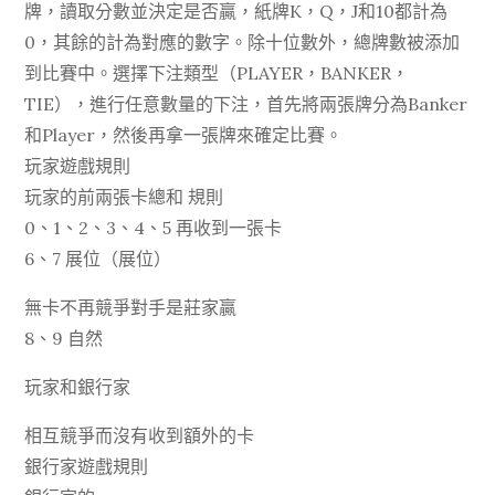
牌，讀取分數並決定是否贏，紙牌K，Q，J和10都計為
0，其餘的計為對應的數字。除十位數外，總牌數被添加
到比賽中。選擇下注類型（PLAYER，BANKER，
TIE），進行任意數量的下注，首先將兩張牌分為Banker
和Player，然後再拿一張牌來確定比賽。
玩家遊戲規則
玩家的前兩張卡總和 規則
0、1、2、3、4、5 再收到一張卡
6、7 展位（展位）
無卡不再競爭對手是莊家贏
8、9 自然
玩家和銀行家
相互競爭而沒有收到額外的卡
銀行家遊戲規則