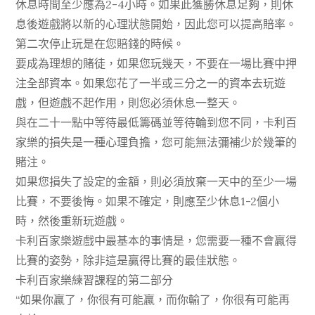
休息時間至少應為2-4小時。如果此獲勝休息足夠，則休
息後遊戲將以新的心理狀態開始，因此您可以提高賠率。
第二次停止玩是在您賠錢的時候。
要成為理想的賭徒，如果您玩幾天，不要在一場比賽中押
注全部資本。如果您花了一半或三分之一的資本去玩遊
戲，但遊戲不起作用，則您必須休息一整天。
與在二十一點中等待最低籌碼並等待輪到您不同，卡利百
家樂的損失是一種心理負擔，您可能無法彌補少於幾筆的
賭注。
如果您損失了設定的金額，則必須放棄一天中的至少一場
比賽，不要後悔。如果不確定，則應至少休息1-2個小
時，然後重新玩遊戲。
卡利百家樂遊戲中最基本的事情是，您需要一種不會贏得
比賽的姿勢，除非這是贏得比賽的最佳狀態。
卡利百家樂練習課程的第二部分
“如果你贏了，你很有可能贏，而你輸了，你很有可能再