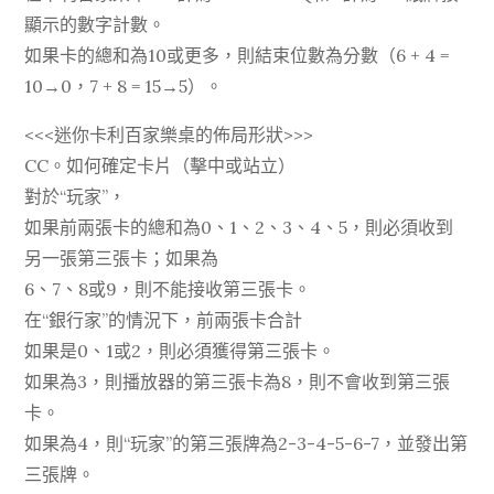
顯示的數字計數。
如果卡的總和為10或更多，則結束位數為分數（6 + 4 =
10→0，7 + 8 = 15→5）。
<<<迷你卡利百家樂桌的佈局形狀>>>
CC。如何確定卡片（擊中或站立）
對於“玩家”，
如果前兩張卡的總和為0、1、2、3、4、5，則必須收到
另一張第三張卡；如果為
6、7、8或9，則不能接收第三張卡。
在“銀行家”的情況下，前兩張卡合計
如果是0、1或2，則必須獲得第三張卡。
如果為3，則播放器的第三張卡為8，則不會收到第三張
卡。
如果為4，則“玩家”的第三張牌為2-3-4-5-6-7，並發出第
三張牌。