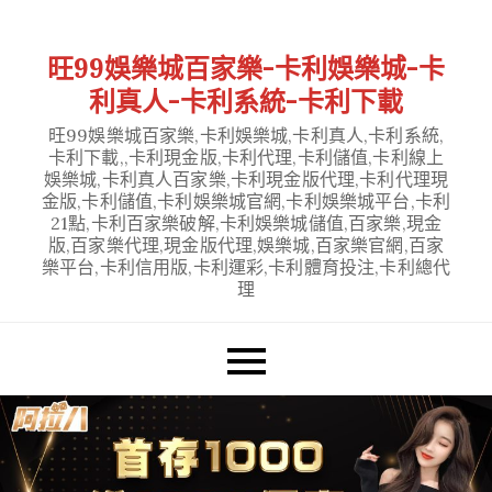
Skip
to
旺99娛樂城百家樂-卡利娛樂城-卡
content
利真人-卡利系統-卡利下載
旺99娛樂城百家樂,卡利娛樂城,卡利真人,卡利系統,
卡利下載,,卡利現金版,卡利代理,卡利儲值,卡利線上
娛樂城,卡利真人百家樂,卡利現金版代理,卡利代理現
金版,卡利儲值,卡利娛樂城官網,卡利娛樂城平台,卡利
21點,卡利百家樂破解,卡利娛樂城儲值,百家樂,現金
版,百家樂代理,現金版代理,娛樂城,百家樂官網,百家
樂平台,卡利信用版,卡利運彩,卡利體育投注,卡利總代
理