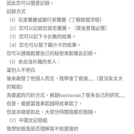
因此您可以隨意記錄。
記錄方式
（1）玩家獲勝或銀行家獲勝（了解遊戲流程）
（2）您可以記錄您是否獲勝。（資金管理必需）
（3）您可以記下卡計數的結果。
（4）您也可以寫下顯示卡的結果。
您可以通過創建自己的秘密來創建此記錄。
（1）來自洛杉磯的老人：
當別人不明白
後來啟發了他個人而言，我學會了直接,,,,,（是沒有太大
的幫助）
為靈感的巧妙方式，痕跡haetneun了很多自己的研究,,,,,
但是，靈感當我拿起錢時就拿起了，
但並非總是如此，大部分時間我都在賠錢。
（2）中國女記錄紙
我想知道我是否理解我不知道寫的