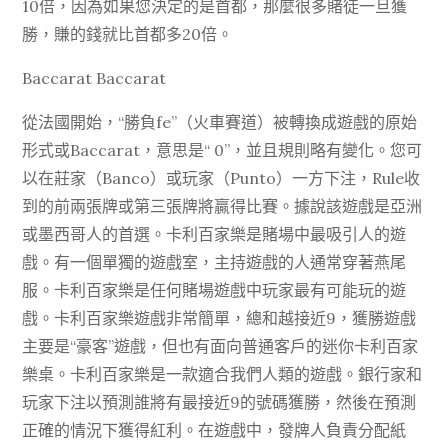
10倍，因為如果您決定的是首都，那麼很多賭徒一旦獲
勝，賺的錢就比首都多20倍。
Baccarat Baccarat
從法國開始，“勝負fe”（火車賽道）被轉換成遊戲的原始
形式或Baccarat，意思是“ 0”，並且規則略有變化。您可
以在莊家（Banco）或玩家（Punto）一方下注，Rule收
到的前兩張牌或第三張牌將贏得比賽。據說該遊戲是亞洲
或墨西哥人的首選。卡利百家樂是賭場中最吸引人的遊
戲。有一個單獨的遊戲室，主持遊戲的人通常穿著燕尾
服。卡利百家樂是任何賭場遊戲中玩家最有可能玩的遊
戲。卡利百家樂遊戲非常簡單，總和越接近9，獲勝遊戲
主要是“豪客”遊戲，但也有面向普通客戶的迷你卡利百家
樂桌。卡利百家樂是一款適合我們人類的遊戲。銀行家和
玩家下注以預測誰將有最接近9的號碼獲勝，然後在預測
正確的情況下獲得紅利。在遊戲中，發牌人負責分配紙