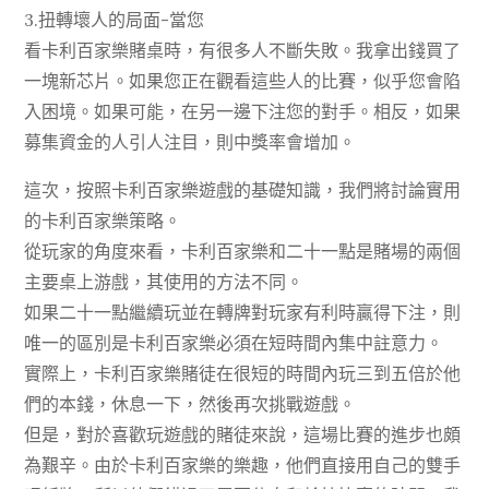
3.扭轉壞人的局面-當您
看卡利百家樂賭桌時，有很多人不斷失敗。我拿出錢買了
一塊新芯片。如果您正在觀看這些人的比賽，似乎您會陷
入困境。如果可能，在另一邊下注您的對手。相反，如果
募集資金的人引人注目，則中獎率會增加。
這次，按照卡利百家樂遊戲的基礎知識，我們將討論實用
的卡利百家樂策略。
從玩家的角度來看，卡利百家樂和二十一點是賭場的兩個
主要桌上游戲，其使用的方法不同。
如果二十一點繼續玩並在轉牌對玩家有利時贏得下注，則
唯一的區別是卡利百家樂必須在短時間內集中註意力。
實際上，卡利百家樂賭徒在很短的時間內玩三到五倍於他
們的本錢，休息一下，然後再次挑戰遊戲。
但是，對於喜歡玩遊戲的賭徒來說，這場比賽的進步也頗
為艱辛。由於卡利百家樂的樂趣，他們直接用自己的雙手