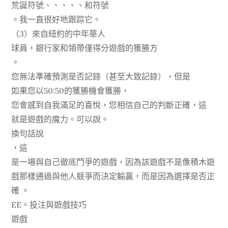
荒誕符號、、、、、和符號
。我一直很好地跟踪它。
（3）來自紐約的中年華人
球員，銀行家和領帶僅得分遊戲的獲勝方
。
您無法準確預測是否記錄（甚至大致記錄），但是
如果您以50:50的獲勝機會獲勝，
您會感到自我滿足的喜悅，您相信自己的判斷正確，這
就是遊戲的魔力。可以說。
換句話說
，這
是一場與自己徹底鬥爭的遊戲，因為該遊戲不是像積木遊
戲那樣通過與他人競爭而決定輸贏，而是因為選擇是否正
確 。
EE。投注與遊戲技巧
遊戲