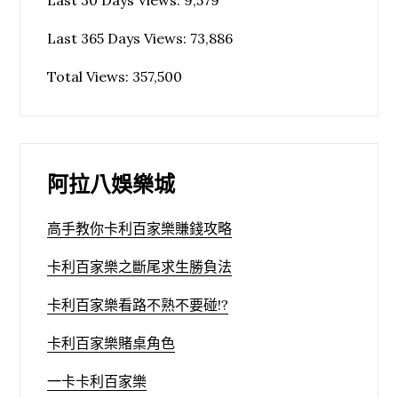
Last 365 Days Views:
73,886
Total Views:
357,500
阿拉八娛樂城
高手教你卡利百家樂賺錢攻略
卡利百家樂之斷尾求生勝負法
卡利百家樂看路不熟不要碰!?
卡利百家樂賭桌角色
一卡卡利百家樂