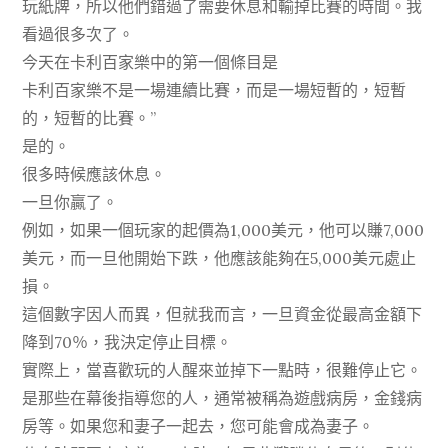
玩紙牌，所以他們錯過了需要休息和輸掉比賽的時間。我
看過很多次了。
今天在卡利百家樂中的第一個條目是
卡利百家樂不是一場連續比賽，而是一場短暫的，短暫
的，短暫的比賽。”
是的。
很多時候應該休息。
一旦你贏了。
例如，如果一個玩家的起價為1,000美元，他可以賺7,000
美元，而一旦他開始下跌，他應該能夠在5,000美元處止
損。
這個數字因人而異，但就我而言，一旦資金從最高金額下
降到70％，我決定停止目標。
實際上，當喜歡玩的人醒來並掉下一點時，很難停止它。
是那些在幕後指導您的人，通常被稱為遊戲病房，金錢病
房等。如果您和妻子一起去，您可能會成為妻子。