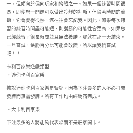
一，但傾向於偏向玩家和掩體之一。如果一個練習時間很
長，即使您一開始可以做出冷靜的判斷，但隨著時間的流
逝，它會變得很熱，您往往會忘記我。因此，如果每次練
習的練習時間盡可能短，則獲勝的可能性會更高。如果您
已經練習了很長時間並且無法獲勝，那就在那一天結束。
一旦嘗試，獲勝百分比可能會改變，所以讓我們嘗試
吧！！
卡利百家樂遊戲類型
・迷你卡利百家樂
據說迷你卡利百家樂是緊縮，因為下注最多的人不必打開
發牌而無需發牌。所有工作均由經銷商完成。
・大卡利百家樂
下注最多的人將能夠代表您而不是莊家開卡。