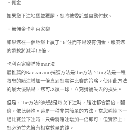
・佣金
如果您下注地堡並獲勝，您將被委託並自動付款。
・無佣金卡利百家樂
如果您在一個地堡上贏了“ 6”注而不是沒有佣金，那麼您
的退款將減半1.5倍。
卡利百家樂捕獲mar法
最推薦的Baccarano捕獲方法是the方法。ting法是一種
將您的賭注增加一倍直到您贏得比賽的策略。使用此方法
的最大優點是，您可以贏一球，立刻彌補失去的損失。
但是，the方法的缺點是每次下注時，賭注都會翻倍，翻
倍，依此類推。這是一種非常簡單的方法，當您輸掉下一
場比賽並下注時，只需將賭注增加一倍即可，但實際上，
您必須首先擁有相當數量的錢。