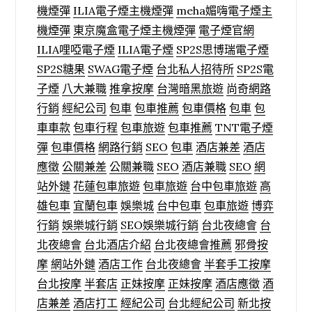
機煙彈
ILIA電子煙主機煙彈
meha媚嗨電子煙主
機煙彈
東京魔盒電子煙主機煙彈
電子煙官網
ILIA哩啞電子煙
ILIA電子煙
SP2S思博瑞電子煙
SP2S糖果
SWAG電子煙
台北私人招待所
SP2S電
子煙
八大兼職
推拿按摩
台灣暗黑旅遊
尚奇網路
行銷
經紀公司
包車
包車推薦
包車價格
包車
包
車車款
包車行程
包車旅遊
包車推薦
TNT電子煙
彈
包車價格
網路行銷
SEO
包車
酒店兼差
酒店
應徵
公關兼差
公關兼職
SEO
酒店兼職
SEO
網
站外鏈
花蓮包車旅遊
包車旅遊
台中包車旅遊
高
雄包車
宜蘭包車
娛樂城
台中包車
包車旅遊
博弈
行銷
娛樂城行銷
SEO娛樂城行銷
台北夜總會
台
北夜總會
台北酒店介紹
台北夜總會推薦
邪骨按
摩
網站外鏈
酒店工作
台北夜總會
半套手工按摩
台北按摩
半套店
正妹按摩
正妹按摩
酒店應徵
酒
店兼差
酒店打工
經紀公司
台北經紀公司
新北按