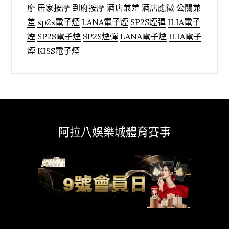
摩
居家按摩
到府按摩
酒店兼差
酒店應徵
公關兼
差
sp2s電子煙
LANA電子煙
SP2S煙彈
ILIA電子
煙
SP2S電子煙
SP2S煙彈
LANA電子煙
ILIA電子
煙
KISS電子煙
阿拉八娛樂城體育賽事