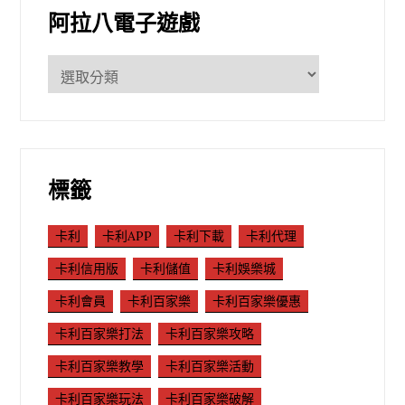
阿拉八電子遊戲
阿
拉
八
電
子
標籤
遊
戲
卡利
卡利APP
卡利下載
卡利代理
卡利信用版
卡利儲值
卡利娛樂城
卡利會員
卡利百家樂
卡利百家樂優惠
卡利百家樂打法
卡利百家樂攻略
卡利百家樂教學
卡利百家樂活動
卡利百家樂玩法
卡利百家樂破解