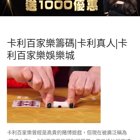
卡利百家樂籌碼|卡利真人|卡
利百家樂娛樂城
卡利百家樂曾經是高貴的賭博遊戲，但現在被廣泛稱為