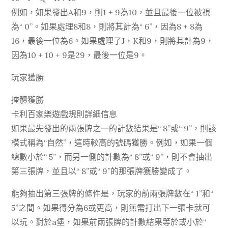
例如，如果發出A和9，則1 + 9為10，並且最後一位被視
為“ 0”。如果處理8和8，則將其計為“ 6”，因為8 + 8為
16，最後一位為6。如果處理了J，K和9，則將其計為9，
因為10 + 10 + 9是29，最後一位是9。
玩家獲勝
掩體獲勝
卡利百家樂遊戲規則詳細信息
如果最先發出的兩張牌之一的計數結果是“ 8”或“ 9”，則該
模式稱為“自然”，這時較高的號碼獲勝。例如，如果一個
總數小於“ 5”，而另一側的計數為“ 8”或“ 9”，則不會抽出
第三張牌，並且以“ 8”或“ 9”的那張牌獲勝變成了。
能夠抽出第三張牌的條件是，玩家的前兩張牌數在“ 1”和“
5”之間。如果得分為6或更高，則無需打出下一張卡就可
以玩。對於a堡，如果前兩張牌的計數結果等於或小於“