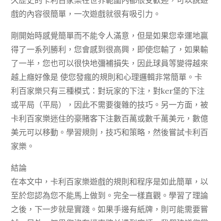
久歷史的卡利百家樂在世界範圍內都很受歡迎，可以說遊
戲的內容很簡單，一次遊戲就很有吸引力。
剛開始時感覺簡單而不能令人滿意，但是如果您幸運地贏
得了一系列勝利，您會感到很高興，即使您輸了，如果輸
了一半，您也可以很快地彌補損失，因此球員等變得越來
越上癮好像是 使您發瘋的規則和心理邏輯非常簡單。卡
利百家樂只有三種模式：對玩家的下注，對ker堡的下注
或平局（平局），因此不需要復雜的技巧。另一方面，被
卡利百家樂迷住的豪賭客下注數百萬或數千萬美元，數億
美元可以移動。學習規則，技巧和策略，然後嘗試卡利百
家樂。
結論
在本文中，卡利百家樂遊戲的規則和程序是如此簡單，以
至於您認為您不能馬上做到。完全一樣直觀。學習了理論
之後，下一步就是實踐。如果手邊有紙牌，則可能需要嘗