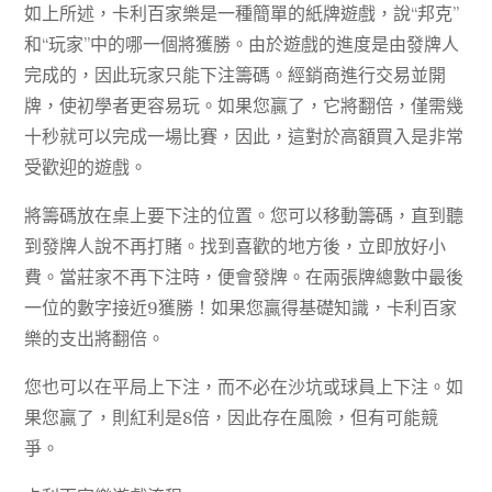
如上所述，卡利百家樂是一種簡單的紙牌遊戲，說“邦克”
和“玩家”中的哪一個將獲勝。由於遊戲的進度是由發牌人
完成的，因此玩家只能下注籌碼。經銷商進行交易並開
牌，使初學者更容易玩。如果您贏了，它將翻倍，僅需幾
十秒就可以完成一場比賽，因此，這對於高額買入是非常
受歡迎的遊戲。
將籌碼放在桌上要下注的位置。您可以移動籌碼，直到聽
到發牌人說不再打賭。找到喜歡的地方後，立即放好小
費。當莊家不再下注時，便會發牌。在兩張牌總數中最後
一位的數字接近9獲勝！如果您贏得基礎知識，卡利百家
樂的支出將翻倍。
您也可以在平局上下注，而不必在沙坑或球員上下注。如
果您贏了，則紅利是8倍，因此存在風險，但有可能競
爭。