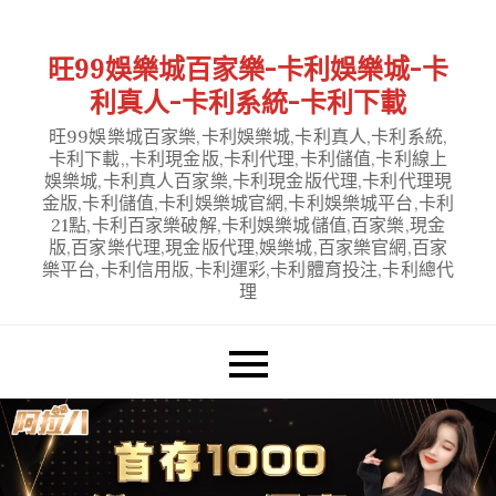
Skip
to
旺99娛樂城百家樂-卡利娛樂城-卡
content
利真人-卡利系統-卡利下載
旺99娛樂城百家樂,卡利娛樂城,卡利真人,卡利系統,
卡利下載,,卡利現金版,卡利代理,卡利儲值,卡利線上
娛樂城,卡利真人百家樂,卡利現金版代理,卡利代理現
金版,卡利儲值,卡利娛樂城官網,卡利娛樂城平台,卡利
21點,卡利百家樂破解,卡利娛樂城儲值,百家樂,現金
版,百家樂代理,現金版代理,娛樂城,百家樂官網,百家
樂平台,卡利信用版,卡利運彩,卡利體育投注,卡利總代
理