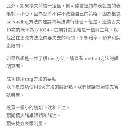
此外，如果損失持續一定量，則可能會達到為表設置的表
限制。小心，因為您將不得不改變自己的策略，因為根據
according方法的理論將無法進行練習。但是，連續丟失
10次的概率為1/1024。提前計劃策略是一個好主意，以
找出在更改方法之前要失去的時間，平衡賠率，預算和牌
桌限制。
如果您想進一步了解the 方法，請查看method方法的說
明頁面。
成功使用ting方法的要點
以下是成功使用the方法的關鍵點。我們建議您始終先嘗
試看看。
設置一個小的初始下注和下注。
預期擴大賭桌限額和賭注。
預先檢查表限制量。