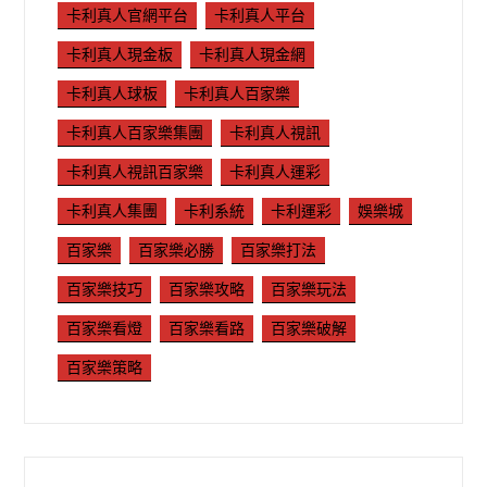
卡利真人官網平台
卡利真人平台
卡利真人現金板
卡利真人現金網
卡利真人球板
卡利真人百家樂
卡利真人百家樂集團
卡利真人視訊
卡利真人視訊百家樂
卡利真人運彩
卡利真人集團
卡利系統
卡利運彩
娛樂城
百家樂
百家樂必勝
百家樂打法
百家樂技巧
百家樂攻略
百家樂玩法
百家樂看燈
百家樂看路
百家樂破解
百家樂策略