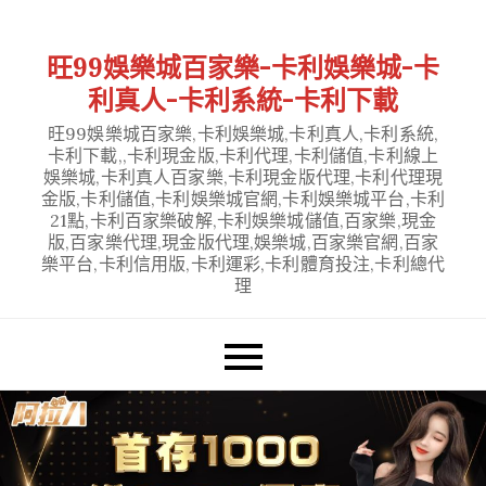
Skip
to
旺99娛樂城百家樂-卡利娛樂城-卡
content
利真人-卡利系統-卡利下載
旺99娛樂城百家樂,卡利娛樂城,卡利真人,卡利系統,
卡利下載,,卡利現金版,卡利代理,卡利儲值,卡利線上
娛樂城,卡利真人百家樂,卡利現金版代理,卡利代理現
金版,卡利儲值,卡利娛樂城官網,卡利娛樂城平台,卡利
21點,卡利百家樂破解,卡利娛樂城儲值,百家樂,現金
版,百家樂代理,現金版代理,娛樂城,百家樂官網,百家
樂平台,卡利信用版,卡利運彩,卡利體育投注,卡利總代
理