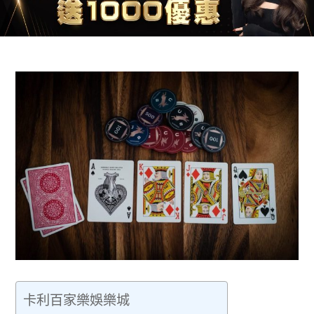
卡利百家樂娛樂城