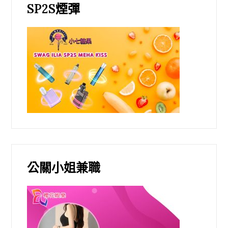
SP2S煙彈
公關小姐兼職