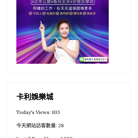
卡利娛樂城
Today's Views:
103
今天網站訪客數量:
28