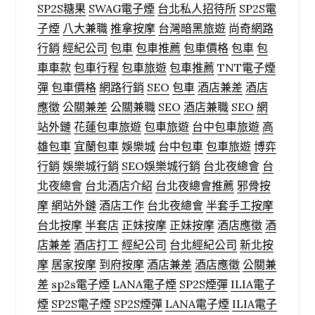
SP2S糖果
SWAG電子煙
台北私人招待所
SP2S電
子煙
八大兼職
推拿按摩
台灣暗黑旅遊
尚奇網路
行銷
經紀公司
包車
包車推薦
包車價格
包車
包
車車款
包車行程
包車旅遊
包車推薦
TNT電子煙
彈
包車價格
網路行銷
SEO
包車
酒店兼差
酒店
應徵
公關兼差
公關兼職
SEO
酒店兼職
SEO
網
站外鏈
花蓮包車旅遊
包車旅遊
台中包車旅遊
高
雄包車
宜蘭包車
娛樂城
台中包車
包車旅遊
博弈
行銷
娛樂城行銷
SEO娛樂城行銷
台北夜總會
台
北夜總會
台北酒店介紹
台北夜總會推薦
邪骨按
摩
網站外鏈
酒店工作
台北夜總會
半套手工按摩
台北按摩
半套店
正妹按摩
正妹按摩
酒店應徵
酒
店兼差
酒店打工
經紀公司
台北經紀公司
新北按
摩
居家按摩
到府按摩
酒店兼差
酒店應徵
公關兼
差
sp2s電子煙
LANA電子煙
SP2S煙彈
ILIA電子
煙
SP2S電子煙
SP2S煙彈
LANA電子煙
ILIA電子