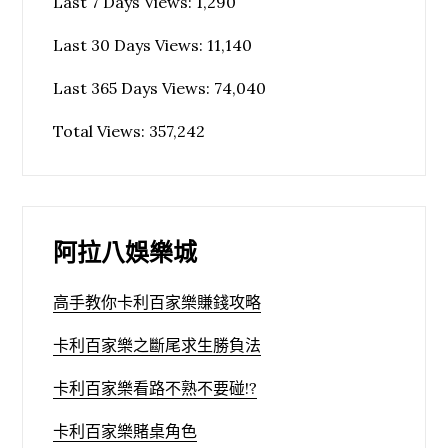
Last 7 Days Views:
1,290
Last 30 Days Views:
11,140
Last 365 Days Views:
74,040
Total Views:
357,242
阿拉八娛樂城
高手教你卡利百家樂賺錢攻略
卡利百家樂之斷尾求生勝負法
卡利百家樂看路不熟不要碰!?
卡利百家樂賭桌角色