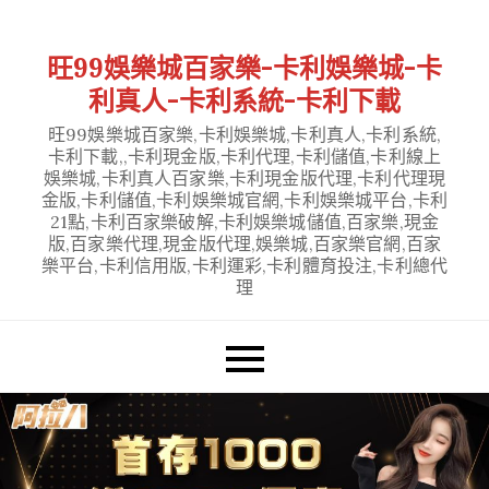
Skip
to
旺99娛樂城百家樂-卡利娛樂城-卡
content
利真人-卡利系統-卡利下載
旺99娛樂城百家樂,卡利娛樂城,卡利真人,卡利系統,
卡利下載,,卡利現金版,卡利代理,卡利儲值,卡利線上
娛樂城,卡利真人百家樂,卡利現金版代理,卡利代理現
金版,卡利儲值,卡利娛樂城官網,卡利娛樂城平台,卡利
21點,卡利百家樂破解,卡利娛樂城儲值,百家樂,現金
版,百家樂代理,現金版代理,娛樂城,百家樂官網,百家
樂平台,卡利信用版,卡利運彩,卡利體育投注,卡利總代
理