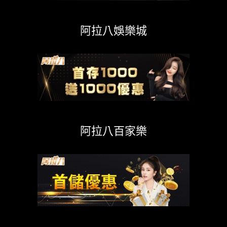
阿拉八娛樂城
阿拉八百家樂