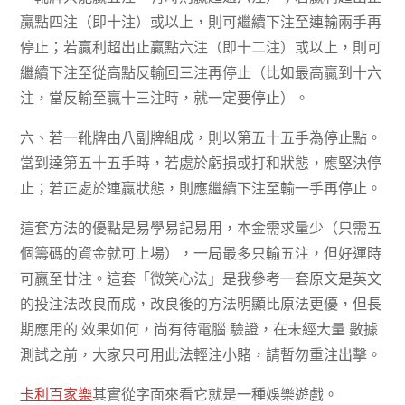
贏點四注（即十注）或以上，則可繼續下注至連輸兩手再
停止；若贏利超出止贏點六注（即十二注）或以上，則可
繼續下注至從高點反輸回三注再停止（比如最高贏到十六
注，當反輸至贏十三注時，就一定要停止）。
六、若一靴牌由八副牌組成，則以第五十五手為停止點。
當到達第五十五手時，若處於虧損或打和狀態，應堅決停
止；若正處於連贏狀態，則應繼續下注至輸一手再停止。
這套方法的優點是易學易記易用，本金需求量少（只需五
個籌碼的資金就可上場），一局最多只輸五注，但好運時
可贏至廿注。這套「微笑心法」是我參考一套原文是英文
的投注法改良而成，改良後的方法明顯比原法更優，但長
期應用的 效果如何，尚有待電腦 驗證，在未經大量 數據
測試之前，大家只可用此法輕注小賭，請暫勿重注出擊。
卡利百家樂
其實從字面來看它就是一種娛樂遊戲。