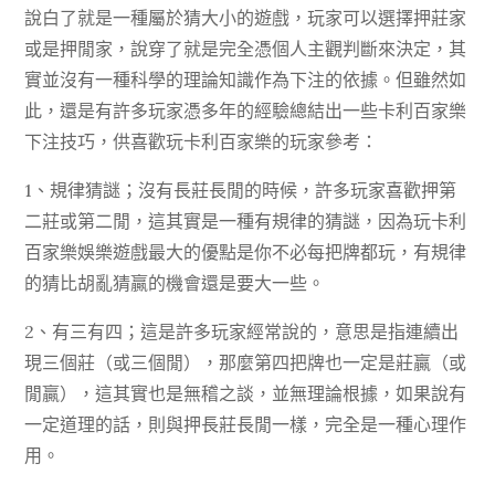
說白了就是一種屬於猜大小的遊戲，玩家可以選擇押莊家
或是押閒家，說穿了就是完全憑個人主觀判斷來決定，其
實並沒有一種科學的理論知識作為下注的依據。但雖然如
此，還是有許多玩家憑多年的經驗總結出一些卡利百家樂
下注技巧，供喜歡玩卡利百家樂的玩家參考：
1、規律猜謎；沒有長莊長閒的時候，許多玩家喜歡押第
二莊或第二閒，這其實是一種有規律的猜謎，因為玩卡利
百家樂娛樂遊戲最大的優點是你不必每把牌都玩，有規律
的猜比胡亂猜贏的機會還是要大一些。
2、有三有四；這是許多玩家經常說的，意思是指連續出
現三個莊（或三個閒），那麼第四把牌也一定是莊贏（或
閒贏），這其實也是無稽之談，並無理論根據，如果說有
一定道理的話，則與押長莊長閒一樣，完全是一種心理作
用。