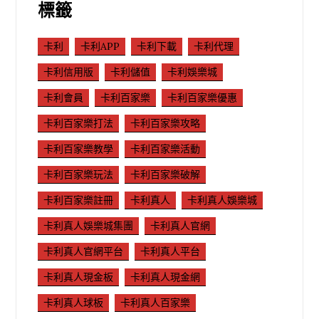
標籤
遊
戲
卡利
卡利APP
卡利下載
卡利代理
卡利信用版
卡利儲值
卡利娛樂城
卡利會員
卡利百家樂
卡利百家樂優惠
卡利百家樂打法
卡利百家樂攻略
卡利百家樂教學
卡利百家樂活動
卡利百家樂玩法
卡利百家樂破解
卡利百家樂註冊
卡利真人
卡利真人娛樂城
卡利真人娛樂城集團
卡利真人官網
卡利真人官網平台
卡利真人平台
卡利真人現金板
卡利真人現金網
卡利真人球板
卡利真人百家樂