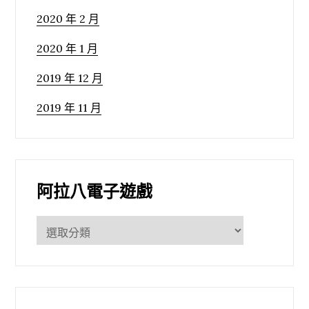
2020 年 2 月
2020 年 1 月
2019 年 12 月
2019 年 11 月
阿拉八電子遊戲
阿
拉
八
電
子