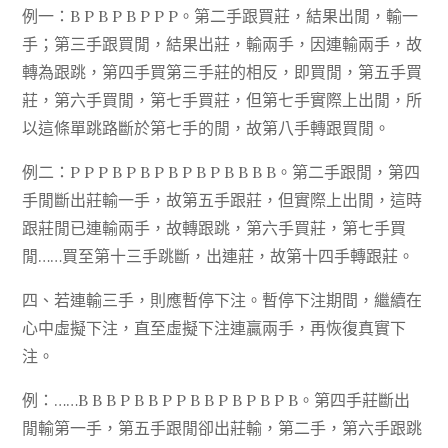
例一：B P B P B P P P。第二手跟買莊，結果出閒，輸一
手；第三手跟買閒，結果出莊，輸兩手，因連輸兩手，故
轉為跟跳，第四手買第三手莊的相反，即買閒，第五手買
莊，第六手買閒，第七手買莊，但第七手實際上出閒，所
以這條單跳路斷於第七手的閒，故第八手轉跟買閒。
例二：P P P B P B P B P B P B B B B。第二手跟閒，第四
手閒斷出莊輸一手，故第五手跟莊，但實際上出閒，這時
跟莊閒已連輸兩手，故轉跟跳，第六手買莊，第七手買
閒……買至第十三手跳斷，出連莊，故第十四手轉跟莊。
四、若連輸三手，則應暫停下注。暫停下注期間，繼續在
心中虛擬下注，直至虛擬下注連贏兩手，再恢復真實下
注。
例：……B B B P B B P P B B P B P B P B。第四手莊斷出
閒輸第一手，第五手跟閒卻出莊輸，第二手，第六手跟跳