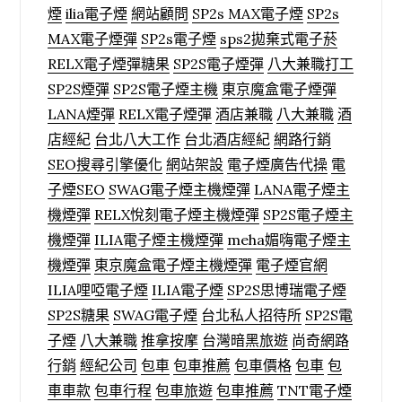
煙
ilia電子煙
網站顧問
SP2s MAX電子煙
SP2s
MAX電子煙彈
SP2s電子煙
sps2拋棄式電子菸
RELX電子煙彈糖果
SP2S電子煙彈
八大兼職打工
SP2S煙彈
SP2S電子煙主機
東京魔盒電子煙彈
LANA煙彈
RELX電子煙彈
酒店兼職
八大兼職
酒
店經紀
台北八大工作
台北酒店經紀
網路行銷
SEO搜尋引擎優化
網站架設
電子煙廣告代操
電
子煙SEO
SWAG電子煙主機煙彈
LANA電子煙主
機煙彈
RELX悅刻電子煙主機煙彈
SP2S電子煙主
機煙彈
ILIA電子煙主機煙彈
meha媚嗨電子煙主
機煙彈
東京魔盒電子煙主機煙彈
電子煙官網
ILIA哩啞電子煙
ILIA電子煙
SP2S思博瑞電子煙
SP2S糖果
SWAG電子煙
台北私人招待所
SP2S電
子煙
八大兼職
推拿按摩
台灣暗黑旅遊
尚奇網路
行銷
經紀公司
包車
包車推薦
包車價格
包車
包
車車款
包車行程
包車旅遊
包車推薦
TNT電子煙