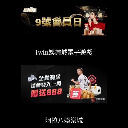
iwin娛樂城電子遊戲
阿拉八娛樂城