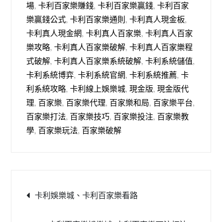
場
,
卡利百家樂賺錢
,
卡利百家樂贏錢
,
卡利百家
樂贏錢公式
,
卡利百家樂通則
,
卡利真人現金板
,
卡利真人現金網
,
卡利真人百家樂
,
卡利真人百家
樂攻略
,
卡利真人百家樂破解
,
卡利真人百家樂程
式破解
,
卡利真人百家樂系統破解
,
卡利系統儲值
,
卡利系統博弈
,
卡利系統官網
,
卡利系統推薦
,
卡
利系統攻略
,
卡利線上娛樂城
,
現金版
,
現金版代
理
,
百家樂
,
百家樂代理
,
百家樂和局
,
百家樂平台
,
百家樂打法
,
百家樂技巧
,
百家樂投注
,
百家樂教
學
,
百家樂玩法
,
百家樂破解
文
卡利娛樂城、卡利百家樂看路
章