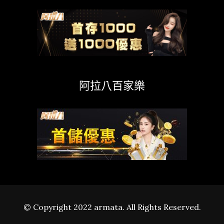
阿拉八百家樂
© Copyright 2022 armata. All Rights Reserved.