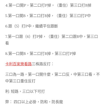
4.第一口開P，第二口打P掉，（重住）第三口打B掉
5.第一口開B，第二口打B掉，（重住）第三口打P中
6.跟（5）打P中，繼續平住跟斷
7.第一口跟（6）打P掉，（重住）第二口跟B中，第三口
看
8.第一口開B，第二口打B掉，第三口打P掉
卡利百家樂看路
三株路反打：
三口為一路，第一口開什麼，第二口反，中第三口看，不
中第三口重住反打
利: 短路，三口以下可打
弊： 四口以上必掛，防和，防長龍