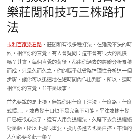
樂莊閒和技巧三株路打
法
卡利百家樂看路
、莊閒和有很多種打法，在猶豫不決的時
候，相信你的直覺。有人會疑問：這不會有很大的風險
嗎？其實，每個直覺的背後，都由你過去的經驗分析累積
而成，只是久而久之，你的腦子就省略掉理性分析這一個
步驟，讓你可以迅速地在短時間內作出判斷，所以，適時
相信你的直覺，並不是壞事。
首先要說的是止損，無論你用什麼丅注法、什麼路、什麼
式纜……，連負幾十口也不是完全不可能。平注連輸十幾
口已經很心淡了，還有人用負追纜法，久睹下去負追纜絕
對是虧，所以止損很重要，投再多進去也是白搭，不懂的
人何必要多此一舉？