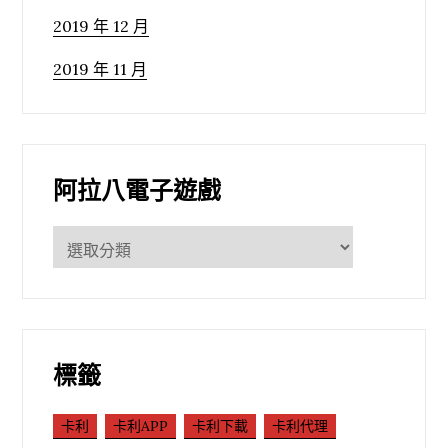
2019 年 12 月
2019 年 11 月
阿拉八電子遊戲
阿
拉
八
電
子
標籤
遊
戲
卡利
卡利APP
卡利下載
卡利代理