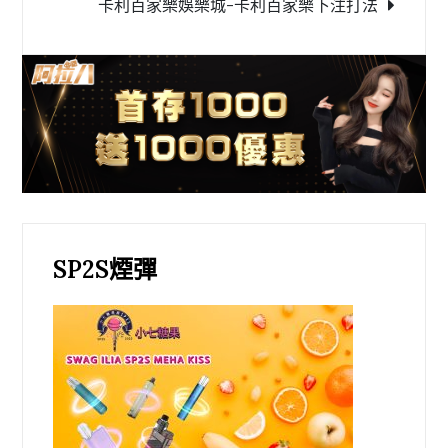
導
卡利百家樂娛樂城-卡利百家樂下注打法
覽
SP2S煙彈