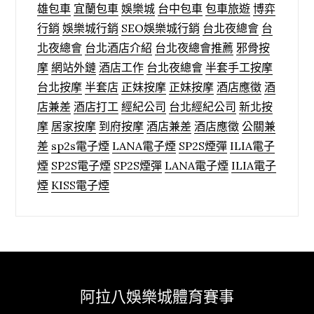
雄包車
宜蘭包車
娛樂城
台中包車
包車旅遊
博弈
行銷
娛樂城行銷
SEO娛樂城行銷
台北夜總會
台
北夜總會
台北酒店介紹
台北夜總會推薦
邪骨按
摩
網站外鏈
酒店工作
台北夜總會
半套手工按摩
台北按摩
半套店
正妹按摩
正妹按摩
酒店應徵
酒
店兼差
酒店打工
經紀公司
台北經紀公司
新北按
摩
居家按摩
到府按摩
酒店兼差
酒店應徵
公關兼
差
sp2s電子煙
LANA電子煙
SP2S煙彈
ILIA電子
煙
SP2S電子煙
SP2S煙彈
LANA電子煙
ILIA電子
煙
KISS電子煙
阿拉八娛樂城體育賽事