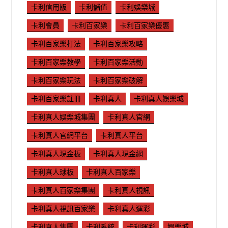
卡利信用版
卡利儲值
卡利娛樂城
卡利會員
卡利百家樂
卡利百家樂優惠
卡利百家樂打法
卡利百家樂攻略
卡利百家樂教學
卡利百家樂活動
卡利百家樂玩法
卡利百家樂破解
卡利百家樂註冊
卡利真人
卡利真人娛樂城
卡利真人娛樂城集團
卡利真人官網
卡利真人官網平台
卡利真人平台
卡利真人現金板
卡利真人現金網
卡利真人球板
卡利真人百家樂
卡利真人百家樂集團
卡利真人視訊
卡利真人視訊百家樂
卡利真人運彩
卡利真人集團
卡利系統
卡利運彩
娛樂城