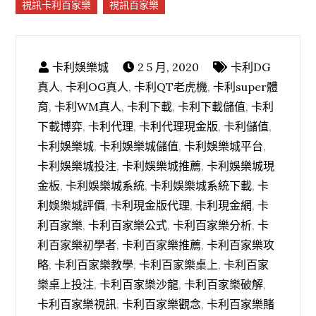
視訊卡利百家樂
視訊百家樂
2 5 月, 2020
卡利DG
真人
,
卡利OG真人
,
卡利QT老虎機
,
卡利super體
育
,
卡利WM真人
,
卡利下載
,
卡利下載儲值
,
卡利
下載博弈
,
卡利代理
,
卡利代理現金版
,
卡利儲值
,
卡利娛樂城
,
卡利娛樂城儲值
,
卡利娛樂城平台
,
卡利娛樂城投注
,
卡利娛樂城推薦
,
卡利娛樂城現
金板
,
卡利娛樂城系統
,
卡利娛樂城系統下載
,
卡
利娛樂城評價
,
卡利現金版代理
,
卡利現金網
,
卡
利百家樂
,
卡利百家樂公式
,
卡利百家樂分析
,
卡
利百家樂初學者
,
卡利百家樂推薦
,
卡利百家樂攻
略
,
卡利百家樂教學
,
卡利百家樂桌上
,
卡利百家
樂桌上投注
,
卡利百家樂沙龍
,
卡利百家樂破解
,
卡利百家樂視訊
,
卡利百家樂觀念
,
卡利百家樂賭